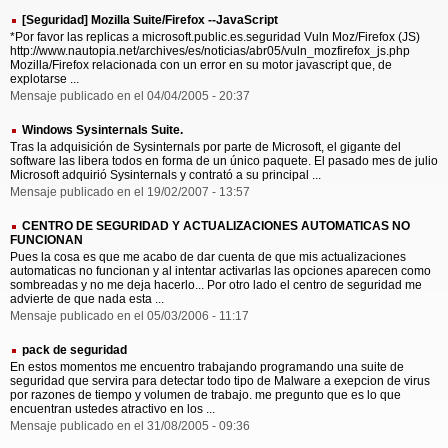
[Seguridad] Mozilla Suite/Firefox --JavaScript
*Por favor las replicas a microsoft.public.es.seguridad Vuln Moz/Firefox (JS)
http://www.nautopia.net/archives/es/noticias/abr05/vuln_mozfirefox_js.php
Mozilla/Firefox relacionada con un error en su motor javascript que, de
explotarse ...
Mensaje publicado en el 04/04/2005 - 20:37
Windows Sysinternals Suite.
Tras la adquisición de Sysinternals por parte de Microsoft, el gigante del
software las libera todos en forma de un único paquete. El pasado mes de julio
Microsoft adquirió Sysinternals y contrató a su principal ...
Mensaje publicado en el 19/02/2007 - 13:57
CENTRO DE SEGURIDAD Y ACTUALIZACIONES AUTOMATICAS NO
FUNCIONAN
Pues la cosa es que me acabo de dar cuenta de que mis actualizaciones
automaticas no funcionan y al intentar activarlas las opciones aparecen como
sombreadas y no me deja hacerlo... Por otro lado el centro de seguridad me
advierte de que nada esta ...
Mensaje publicado en el 05/03/2006 - 11:17
pack de seguridad
En estos momentos me encuentro trabajando programando una suite de
seguridad que servira para detectar todo tipo de Malware a exepcion de virus
por razones de tiempo y volumen de trabajo. me pregunto que es lo que
encuentran ustedes atractivo en los ...
Mensaje publicado en el 31/08/2005 - 09:36