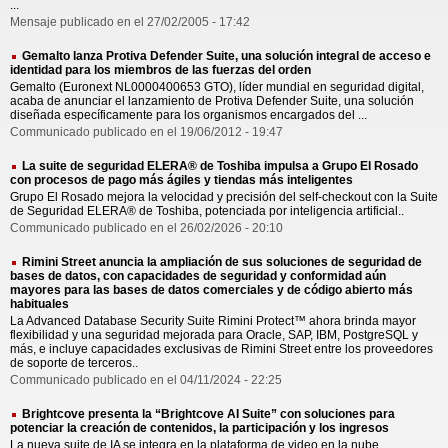
...
Mensaje publicado en el 27/02/2005 - 17:42
Gemalto lanza Protiva Defender Suite, una solución integral de acceso e
identidad para los miembros de las fuerzas del orden
Gemalto (Euronext NL0000400653 GTO), líder mundial en seguridad digital,
acaba de anunciar el lanzamiento de Protiva Defender Suite, una solución
diseñada específicamente para los organismos encargados del ...
Communicado publicado en el 19/06/2012 - 19:47
La suite de seguridad ELERA® de Toshiba impulsa a Grupo El Rosado
con procesos de pago más ágiles y tiendas más inteligentes
Grupo El Rosado mejora la velocidad y precisión del self-checkout con la Suite
de Seguridad ELERA® de Toshiba, potenciada por inteligencia artificial..
Communicado publicado en el 26/02/2026 - 20:10
Rimini Street anuncia la ampliación de sus soluciones de seguridad de
bases de datos, con capacidades de seguridad y conformidad aún
mayores para las bases de datos comerciales y de código abierto más
habituales
La Advanced Database Security Suite Rimini Protect™ ahora brinda mayor
flexibilidad y una seguridad mejorada para Oracle, SAP, IBM, PostgreSQL y
más, e incluye capacidades exclusivas de Rimini Street entre los proveedores
de soporte de terceros..
Communicado publicado en el 04/11/2024 - 22:25
Brightcove presenta la “Brightcove AI Suite” con soluciones para
potenciar la creación de contenidos, la participación y los ingresos
La nueva suite de IA se integra en la plataforma de video en la nube