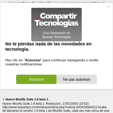
Jueves 06 de agosto - 08:17
Registrar
Conectar
Las cookies de este sitio se usan para personalizar el
contenido y los anuncios, para ofrecer funciones de medios
sociales y para analizar el tráfico. Además, compartimos
información sobre el uso que haga del sitio web con nuestros
partners de medios sociales, de publicidad y de análisis
web.
OK
Foros
Prensa
Videos
Tecnologias
>
Buscar
> suite seguridad
suite
seguridad
310 resultados
Ordenar por fecha
-
Ordenar por pertinencia
Todos
Prensa
Foros
(310)
(265)
(45)
Nuevo Mozilla Suite 1.8 beta 1.
Nuevo Mozilla Suite 1.8 beta 1. Redacción, 27/02/2005 (10:52).
http://www.hispamp3.com/noticias/noticia.php?noticia 020420084222 Acaba
de liberarse la versión 1.8 beta 1 de Mozilla Suite, cada vez más cerca de una