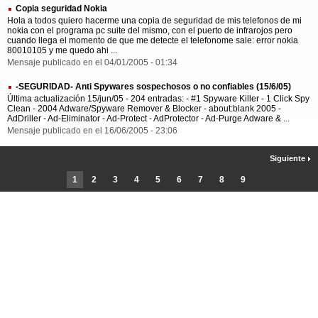
Copia seguridad Nokia
Hola a todos quiero hacerme una copia de seguridad de mis telefonos de mi
nokia con el programa pc suite del mismo, con el puerto de infrarojos pero
cuando llega el momento de que me detecte el telefonome sale: error nokia
80010105 y me quedo ahi ...
Mensaje publicado en el 04/01/2005 - 01:34
-SEGURIDAD- Anti Spywares sospechosos o no confiables (15/6/05)
Última actualización 15/jun/05 - 204 entradas: - #1 Spyware Killer - 1 Click Spy
Clean - 2004 Adware/Spyware Remover & Blocker - about:blank 2005 -
AdDriller - Ad-Eliminator - Ad-Protect - AdProtector - Ad-Purge Adware & ...
Mensaje publicado en el 16/06/2005 - 23:06
Siguiente
1
2
3
4
5
6
7
8
9