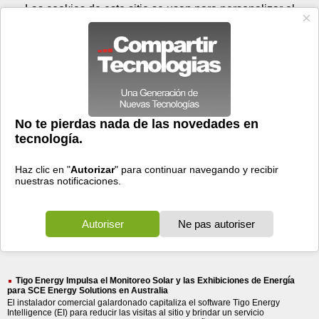
Domingo 09 de agosto - 11:58
Registrar
Conectar
Las cookies de este sitio se usan para personalizar el
contenido y los anuncios, para ofrecer funciones de medios
sociales y para analizar el tráfico. Además, compartimos
información sobre el uso que haga del sitio web con nuestros
partners de medios sociales, de publicidad y de análisis
web.
OK
Foros
Prensa
Videos
Tecnologias
>
Buscar
> tigo energy
tigo
energy
61 resultados
Ordenar por fecha
-
Ordenar por pertinencia
Todos
Prensa
(61)
(61)
Tigo Energy Impulsa el Monitoreo Solar y las Exhibiciones de Energía
para SCE Energy Solutions en Australia
El instalador comercial galardonado capitaliza el software Tigo Energy
Intelligence (EI) para reducir las visitas al sitio y brindar un servicio