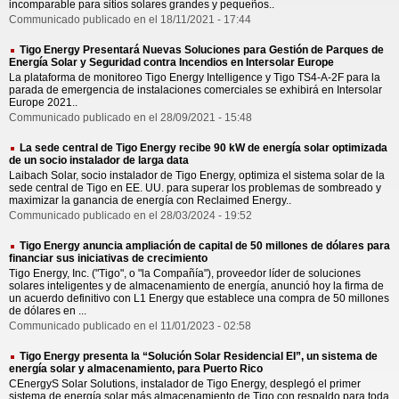
incomparable para sitios solares grandes y pequeños..
Communicado publicado en el 18/11/2021 - 17:44
Tigo Energy Presentará Nuevas Soluciones para Gestión de Parques de
Energía Solar y Seguridad contra Incendios en Intersolar Europe
La plataforma de monitoreo Tigo Energy Intelligence y Tigo TS4-A-2F para la
parada de emergencia de instalaciones comerciales se exhibirá en Intersolar
Europe 2021..
Communicado publicado en el 28/09/2021 - 15:48
La sede central de Tigo Energy recibe 90 kW de energía solar optimizada
de un socio instalador de larga data
Laibach Solar, socio instalador de Tigo Energy, optimiza el sistema solar de la
sede central de Tigo en EE. UU. para superar los problemas de sombreado y
maximizar la ganancia de energía con Reclaimed Energy..
Communicado publicado en el 28/03/2024 - 19:52
Tigo Energy anuncia ampliación de capital de 50 millones de dólares para
financiar sus iniciativas de crecimiento
Tigo Energy, Inc. ("Tigo", o "la Compañía"), proveedor líder de soluciones
solares inteligentes y de almacenamiento de energía, anunció hoy la firma de
un acuerdo definitivo con L1 Energy que establece una compra de 50 millones
de dólares en ...
Communicado publicado en el 11/01/2023 - 02:58
Tigo Energy presenta la “Solución Solar Residencial EI”, un sistema de
energía solar y almacenamiento, para Puerto Rico
CEnergyS Solar Solutions, instalador de Tigo Energy, desplegó el primer
sistema de energía solar más almacenamiento de Tigo con respaldo para toda