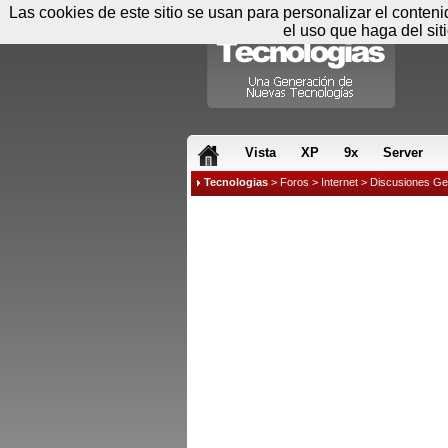
Las cookies de este sitio se usan para personalizar el conten
el uso que haga del sit
RSS & JS
Vista
XP
9x
Server
Tecnologias
>
Foros
>
Internet
>
Discusiones Ge