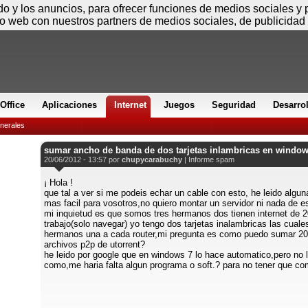
Sábado
ido y los anuncios, para ofrecer funciones de medios sociales y
io web con nuestros partners de medios sociales, de publicidad 
Office
Aplicaciones
Internet
Juegos
Seguridad
Desarro
nerales
sumar ancho de banda de dos tarjetas inlambricas en window
20/06/2012 - 13:57 por
chupycarabuchy
|
Informe spam
¡ Hola !
que tal a ver si me podeis echar un cable con esto, he leido algu
mas facil para vosotros,no quiero montar un servidor ni nada de e
mi inquietud es que somos tres hermanos dos tienen internet de 20
trabajo(solo navegar) yo tengo dos tarjetas inalambricas las cuale
hermanos una a cada router,mi pregunta es como puedo sumar 2
archivos p2p de utorrent?
he leido por google que en windows 7 lo hace automatico,pero no lo
como,me haria falta algun programa o soft.? para no tener que com