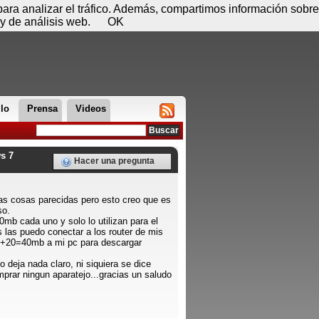
 08 de agosto - 14:04
Registrar
Conectar
 para analizar el tráfico. Además, compartimos información sobre
y de análisis web.
OK
llo
Prensa
Videos
s 7
Hacer una pregunta
nas cosas parecidas pero esto creo que es
so.
mb cada uno y solo lo utilizan para el
s las puedo conectar a los router de mis
0+20=40mb a mi pc para descargar
 deja nada claro, ni siquiera se dice
prar ningun aparatejo...gracias un saludo