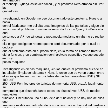
ventana con
el mensaje "QueryDosDevicd failed", y el producto Nero arranca sin "ver"
las
grabadoras.
Investigando en Google, no veo documentado este problema. Puesto al
habla
con el fabricante, me solicita unas imagenes de las pantallas y sigue sin
solucionar el problema. Igualmente reviso la funcion QueryDosDevice la
cual
pertenece al API de windows y probandola mediante un vbs no se recibe
de
ella ningun codigo de retorno que no esté documentado, por lo cual se
deduce
que el problema está en el propio Nero, en la forma de llamar o tratar a
dicha funcion, y en combinacion con hardware especifico ya que sucede
en muy
pocas maquinas.
Investigando en dichas maquinas, -en las cuales el problema sucede en
instalacion limpia del sistema + Nero, lo unico que se ve en comun entre
ellas es que tienen muchas unidades de medios removibles USB (ZIP
100, >IP
250, USB Pen, lectores de tarjetas de memoria USB, etc...). Igualmente
se
comprueba que desenchufando todos los dispositivos USB de medios
removibles
funciona. Enchufando uno a uno, deja de funcionar y no hay uno de ellos
que
sea responsable en particular de la situacion. Se cambia todo el hardware