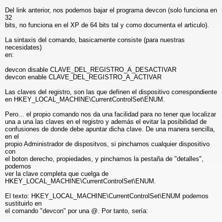
Del link anterior, nos podemos bajar el programa devcon (solo funciona en
32
bits, no funciona en el XP de 64 bits tal y como documenta el articulo).
La sintaxis del comando, basicamente consiste (para nuestras
necesidates)
en:
devcon disable CLAVE_DEL_REGISTRO_A_DESACTIVAR
devcon enable CLAVE_DEL_REGISTRO_A_ACTIVAR
Las claves del registro, son las que definen el dispositivo correspondiente
en HKEY_LOCAL_MACHINE\CurrentControlSet\ENUM.
Pero... el propio comando nos da una facilidad para no tener que localizar
una a una las claves en el registro y además el evitar la posibilidad de
confusiones de donde debe apuntar dicha clave. De una manera sencilla,
en el
propio Administrador de dispositvos, si pinchamos cualquier dispositivo
con
el boton derecho, propiedades, y pinchamos la pestaña de "detalles",
podemos
ver la clave completa que cuelga de
HKEY_LOCAL_MACHINE\CurrentControlSet\ENUM.
El texto: HKEY_LOCAL_MACHINE\CurrentControlSet\ENUM podemos
sustituirlo en
el comando "devcon" por una @. Por tanto, sería: