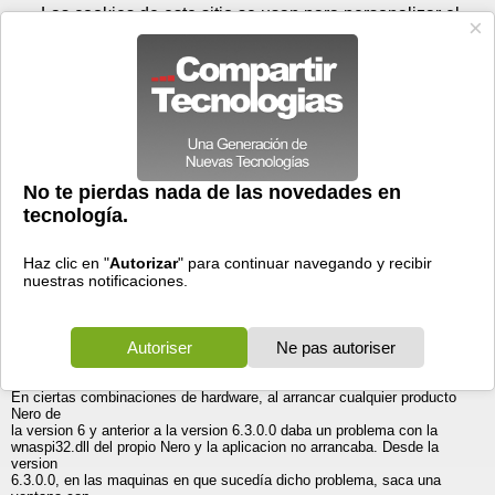
Viernes 07 de agosto - 11:44
Registrar
Conectar
Las cookies de este sitio se usan para personalizar el
contenido y los anuncios, para ofrecer funciones de medios
sociales y para analizar el tráfico. Además, compartimos
información sobre el uso que haga del sitio web con nuestros
partners de medios sociales, de publicidad y de análisis
web.
OK
Foros
Prensa
Videos
Tecnologias
>
Foros
>
Windows XP
>
Discusiones
[TIP] "QueryDosDevice failed" NERO - Como deshabilitar
Generales
dispositivos desde la linea de comandos
11/04/2005 - 16:12 por
JM Tella Llop [MVP Windows]
|
Informe spam
"QueryDosDevice failed" NERO - Como deshabilitar dispositivos desde la
linea
de comandos
-
Antecedentes del Problema
-
En ciertas combinaciones de hardware, al arrancar cualquier producto
Nero de
la version 6 y anterior a la version 6.3.0.0 daba un problema con la
wnaspi32.dll del propio Nero y la aplicacion no arrancaba. Desde la
version
6.3.0.0, en las maquinas en que sucedía dicho problema, saca una