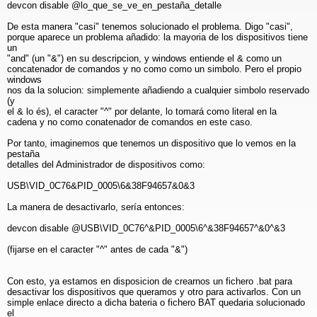
devcon disable @lo_que_se_ve_en_pestaña_detalle
De esta manera "casi" tenemos solucionado el problema. Digo "casi",
porque aparece un problema añadido: la mayoria de los dispositivos tiene
un
"and" (un "&") en su descripcion, y windows entiende el & como un
concatenador de comandos y no como como un simbolo. Pero el propio
windows
nos da la solucion: simplemente añadiendo a cualquier simbolo reservado
(y
el & lo és), el caracter "^" por delante, lo tomará como literal en la
cadena y no como conatenador de comandos en este caso.
Por tanto, imaginemos que tenemos un dispositivo que lo vemos en la
pestaña
detalles del Administrador de dispositivos como:
USB\VID_0C76&PID_0005\6&38F94657&0&3
La manera de desactivarlo, sería entonces:
devcon disable @USB\VID_0C76^&PID_0005\6^&38F94657^&0^&3
(fijarse en el caracter "^" antes de cada "&")
Con esto, ya estamos en disposicion de crearnos un fichero .bat para
desactivar los dispositivos que queramos y otro para activarlos. Con un
simple enlace directo a dicha bateria o fichero BAT quedaria solucionado
el