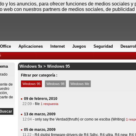
Viernes
ido y los anuncios, para ofrecer funciones de medios sociales y
io web con nuestros partners de medios sociales, de publicidad 
Office
Aplicaciones
Internet
Juegos
Seguridad
Desarro
5
lema
Windows 9x > Windows 95
trado
Filtrar por categoría :
Windows 95
Windows 98
Windows Me
tente de
uestro
ción,
parte de
09 de febrero, 2010
22:09
-
file
1 respuesta
13 de marzo, 2009
12:04
-
only say the Verdad(thruth) or como se esciba (Writing)
1 resp
05 de marzo, 2009
11:22
-
R4 ds/dsi firmware-drivers de R4 Sdhc. R4 ultra, R4 new, R4 I