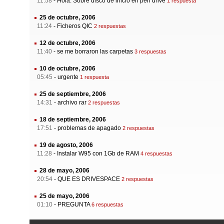
11:58
-
Hola. Sobre disco de inicio en pen drive
1 respuesta
25 de octubre, 2006
11:24
-
Ficheros QIC
2 respuestas
12 de octubre, 2006
11:40
-
se me borraron las carpetas
3 respuestas
10 de octubre, 2006
05:45
-
urgente
1 respuesta
25 de septiembre, 2006
14:31
-
archivo rar
2 respuestas
18 de septiembre, 2006
17:51
-
problemas de apagado
2 respuestas
19 de agosto, 2006
11:28
-
Instalar W95 con 1Gb de RAM
4 respuestas
28 de mayo, 2006
20:54
-
QUE ES DRIVESPACE
2 respuestas
25 de mayo, 2006
01:10
-
PREGUNTA
6 respuestas