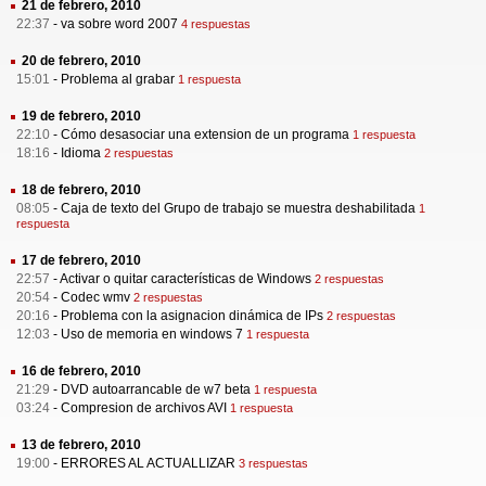
21 de febrero, 2010
22:37
-
va sobre word 2007
4 respuestas
20 de febrero, 2010
15:01
-
Problema al grabar
1 respuesta
19 de febrero, 2010
22:10
-
Cómo desasociar una extension de un programa
1 respuesta
18:16
-
Idioma
2 respuestas
18 de febrero, 2010
08:05
-
Caja de texto del Grupo de trabajo se muestra deshabilitada
1
respuesta
17 de febrero, 2010
22:57
-
Activar o quitar características de Windows
2 respuestas
20:54
-
Codec wmv
2 respuestas
20:16
-
Problema con la asignacion dinámica de IPs
2 respuestas
12:03
-
Uso de memoria en windows 7
1 respuesta
16 de febrero, 2010
21:29
-
DVD autoarrancable de w7 beta
1 respuesta
03:24
-
Compresion de archivos AVI
1 respuesta
13 de febrero, 2010
19:00
-
ERRORES AL ACTUALLIZAR
3 respuestas