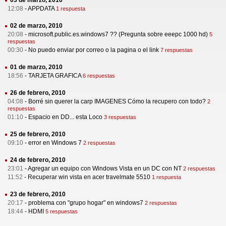
03 de marzo, 2010
12:08
-
APPDATA
1 respuesta
02 de marzo, 2010
20:08
-
microsoft.public.es.windows7 ?? (Pregunta sobre eeepc 1000 hd)
5
respuestas
00:30
-
No puedo enviar por correo o la pagina o el link
7 respuestas
01 de marzo, 2010
18:56
-
TARJETA GRAFICA
6 respuestas
26 de febrero, 2010
04:08
-
Borré sin querer la carp IMAGENES Cómo la recupero con todo?
2
respuestas
01:10
-
Espacio en DD... esta Loco
3 respuestas
25 de febrero, 2010
09:10
-
error en Windows 7
2 respuestas
24 de febrero, 2010
23:01
-
Agregar un equipo con Windows Vista en un DC con NT
2 respuestas
11:52
-
Recuperar win vista en acer travelmate 5510
1 respuesta
23 de febrero, 2010
20:17
-
problema con "grupo hogar" en windows7
2 respuestas
18:44
-
HDMI
5 respuestas