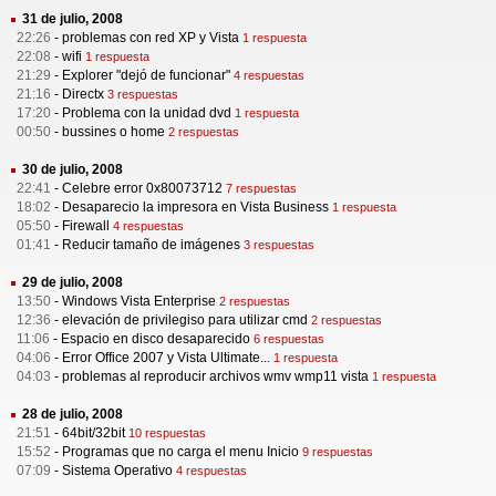
31 de julio, 2008
22:26
-
problemas con red XP y Vista
1 respuesta
22:08
-
wifi
1 respuesta
21:29
-
Explorer "dejó de funcionar"
4 respuestas
21:16
-
Directx
3 respuestas
17:20
-
Problema con la unidad dvd
1 respuesta
00:50
-
bussines o home
2 respuestas
30 de julio, 2008
22:41
-
Celebre error 0x80073712
7 respuestas
18:02
-
Desaparecio la impresora en Vista Business
1 respuesta
05:50
-
Firewall
4 respuestas
01:41
-
Reducir tamaño de imágenes
3 respuestas
29 de julio, 2008
13:50
-
Windows Vista Enterprise
2 respuestas
12:36
-
elevación de privilegiso para utilizar cmd
2 respuestas
11:06
-
Espacio en disco desaparecido
6 respuestas
04:06
-
Error Office 2007 y Vista Ultimate...
1 respuesta
04:03
-
problemas al reproducir archivos wmv wmp11 vista
1 respuesta
28 de julio, 2008
21:51
-
64bit/32bit
10 respuestas
15:52
-
Programas que no carga el menu Inicio
9 respuestas
07:09
-
Sistema Operativo
4 respuestas