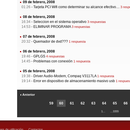
09 de febrero, 2008
01:26
-
Tarjeta PCI Wifi como determinar su alcance efectivo....
3 resp
08 de febrero, 2008
16:34
-
Seleccion en el sistema operativo
3 respuestas
14:53
-
ELIMINAR PROGRAMA
3 respuestas
07 de febrero, 2008
20:32
-
Quemador de dvd???
1 respuesta
06 de febrero, 2008
19:46
-
GPLGS
4 respuestas
14:45
-
Problemas con conexión
1 respuesta
05 de febrero, 2008
19:38
-
Driver Audio-Modem, Compaq V3117LA
1 respuesta
19:14
-
Error en dispositivo de almacenamiento masivo usb
1 respues
Anterior
59
60
61
62
63
64
65
66
1...
...3355
es de utilización
Contactos