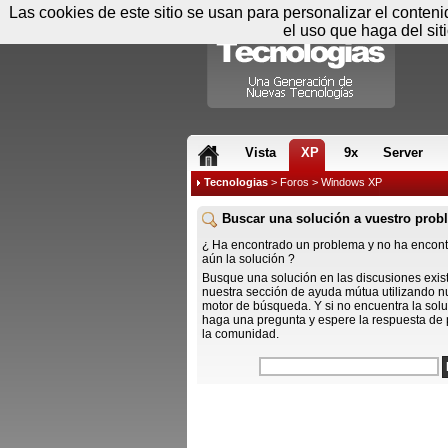
Las cookies de este sitio se usan para personalizar el conten
el uso que haga del sit
RSS & JS
Vista
XP
9x
Server
Tecnologias
>
Foros
> Windows XP
Buscar una solución a vuestro prob
¿ Ha encontrado un problema y no ha encon
aún la solución ?
Busque una solución en las discusiones exis
nuestra sección de ayuda mútua utilizando n
motor de búsqueda. Y si no encuentra la solu
haga una pregunta y espere la respuesta de 
la comunidad.