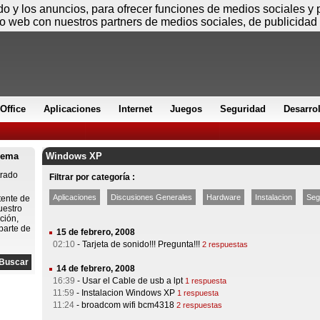
Sábado
ido y los anuncios, para ofrecer funciones de medios sociales y
io web con nuestros partners de medios sociales, de publicidad 
Office
Aplicaciones
Internet
Juegos
Seguridad
Desarro
lema
Windows XP
trado
Filtrar por categoría :
Aplicaciones
Discusiones Generales
Hardware
Instalacion
Seg
tente de
uestro
ción,
parte de
15 de febrero, 2008
02:10
-
Tarjeta de sonido!!! Pregunta!!!
2 respuestas
14 de febrero, 2008
16:39
-
Usar el Cable de usb a lpt
1 respuesta
11:59
-
Instalacion Windows XP
1 respuesta
11:24
-
broadcom wifi bcm4318
2 respuestas