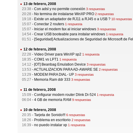
13 de febrero, 2008
23:38
-
Con adsl y no permite conexión
3 respuestas
20:28
-
No termina de instalarse WinXP PRO
2 respuestas
19:18
-
Existe un adaptador de RJ11 a RJ45 o a USB ?
10 respuestas
15:07
-
Conectar 2 routers
1 respuesta
15:07
-
Iniciar el modem fax al iniciar windows
3 respuestas
14:54
-
Crear USB booteable para instalar windows
1 respuesta
01:51
-
[Seguridad] Actualizaciones de Seguridad de Microsoft de F
12 de febrero, 2008
22:28
-
Video Driver para WinXP sp2
1 respuesta
18:35
-
COM1 vs LPT1
1 respuesta
14:12
-
[OT] Beanbag Emulation Device
3 respuestas
13:53
-
ACTUALIZACION PARA AD-AWARE SE
2 respuestas
13:29
-
MODEM PARA DIAL- UP
3 respuestas
05:27
-
Memoria Ram ddr 333
3 respuestas
11 de febrero, 2008
15:09
-
Configurar modem router Dlink Di-524
1 respuesta
06:04
-
4 GB de memoria RAM
9 respuestas
10 de febrero, 2008
20:35
-
Tarjeta de Sonido!!!
6 respuestas
18:26
-
Problema en escritorio
2 respuestas
16:39
-
no puedo instalar xp
1 respuesta