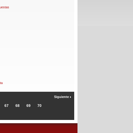
uestas
ta
Siguiente
67
68
69
70