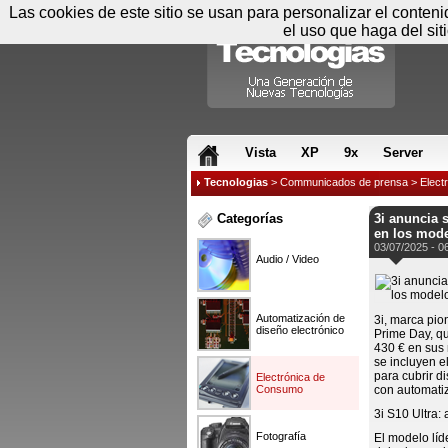
Las cookies de este sitio se usan para personalizar el conten
el uso que haga del sit
RSS & JS
Vista
XP
9x
Server
Tecnologias
>
Communicados de prensa
>
Elect
...
Categorías
3i anuncia 
en los mod
03/07/2025 - 0
Audio / Video
Automatización de
3i, marca pio
diseño electrónico
Prime Day, qu
430 € en sus
se incluyen el
para cubrir d
Electrónica de
Consumo
con automatiz
3i S10 Ultra: 
Fotografía
El modelo líd