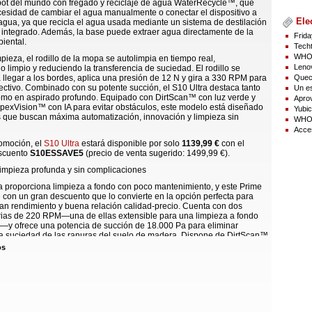
obot del mundo con fregado y reciclaje de agua WaterRecycle™, que
cesidad de cambiar el agua manualmente o conectar el dispositivo a
Ele
gua, ya que recicla el agua usada mediante un sistema de destilación
 integrado. Además, la base puede extraer agua directamente de la
Frida
iental.
Techt
WHOO
mpieza, el rodillo de la mopa se autolimpia en tiempo real,
Lenov
 limpio y reduciendo la transferencia de suciedad. El rodillo se
Quect
 llegar a los bordes, aplica una presión de 12 N y gira a 330 RPM para
ectivo. Combinado con su potente succión, el S10 Ultra destaca tanto
Un es
omo en aspirado profundo. Equipado con DirtScan™ con luz verde y
Aprov
pexVision™ con IA para evitar obstáculos, este modelo está diseñado
Yubic
s que buscan máxima automatización, innovación y limpieza sin
WHOO
Acce
romoción, el
S10 Ultra
estará disponible por solo
1139,99 €
con el
scuento
S10ESSAVE5
(precio de venta sugerido: 1499,99 €).
 limpieza profunda y sin complicaciones
ra proporciona limpieza a fondo con poco mantenimiento, y este Prime
 con un gran descuento que lo convierte en la opción perfecta para
an rendimiento y buena relación calidad-precio. Cuenta con dos
rias de 220 RPM—una de ellas extensible para una limpieza a fondo
s—y ofrece una potencia de succión de 18.000 Pa para eliminar
la suciedad de las ranuras del suelo de madera. Dispone de DirtScan™
evitación de obstáculos con IA y navegación LDS LiDAR, asegurando
os
 precisa y eficiente.
ase incluye lavado de mopa con agua caliente a 60 °C, autolimpieza
función Auto TangleCut™ para eliminar pelos enredados. Perfecto para
n mantener los suelos impecables sin intervenir constantemente, el
ece funcionalidad avanzada con gran facilidad de uso.