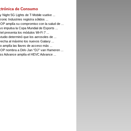
ctrónica de Consumo
y Night 5G Lights de T-Mobile vuelve ...
ronic Industries registra sólidos ...
P amplía su compromiso con la salud de ...
o impulsa la Copa Mundial de Esports ...
el presenta los módulos Wi-Fi 7 ...
tudio determinó que los aerosoles de ...
echa al máximo los nuevos Galaxy ...
o amplía las llaves de acceso más ...
P nombra a Dirk-Jan “DJ” van Hameren ...
ss Advance amplía el HEVC Advance ...