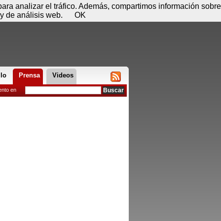
 07 de agosto - 03:40
Registrar
Conectar
 para analizar el tráfico. Además, compartimos información sobre
y de análisis web.
OK
llo
Prensa
Videos
ento en