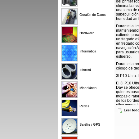
del primer r
elimina la ne
una toma de a
subebullición
Gestión de Datos
humedad amb
Durante la li
manteniéndolo
Hardware
extiende para
un fregado ef
en fregado c
navegación A
Informática
para usuario
esfuerzo.
Durante la p
código de de
Internet
3I P10 Ultra:
El 3i P10 Ult
Day se ofrece
Misceláneo
quienes busc
mopas girato
de los borde
eficazmente 
Redes
inteligente, 
Leer tod
una cobertura
Su estación b
Satélite / GPS
de la base y 
quienes desea
P10 Ultra ofr