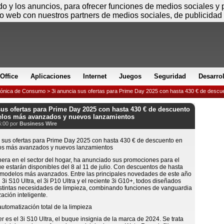
Viernes
ido y los anuncios, para ofrecer funciones de medios sociales y
io web con nuestros partners de medios sociales, de publicidad 
Office
Aplicaciones
Internet
Juegos
Seguridad
Desarro
rónica de Consumo
> 3i anuncia sus ofertas para Prime Day 2025 con hasta 430 € de descu
sus ofertas para Prime Day 2025 con hasta 430 € de descuento
elos más avanzados y nuevos lanzamientos
6:00 por
Business Wire
nera en el sector del hogar, ha anunciado sus promociones para el
e estarán disponibles del 8 al 11 de julio. Con descuentos de hasta
 modelos más avanzados. Entre las principales novedades de este año
 3i S10 Ultra, el 3i P10 Ultra y el reciente 3i G10+, todos diseñados
istintas necesidades de limpieza, combinando funciones de vanguardia
ación inteligente.
automatización total de la limpieza
er es el 3i S10 Ultra, el buque insignia de la marca de 2024. Se trata