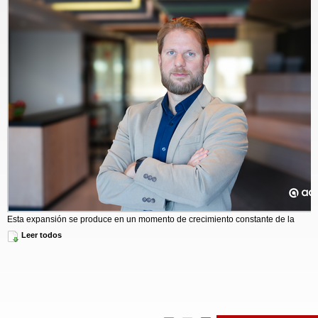
Esta expansión se produce en un momento de crecimiento constante de la
economía de las aplicaciones en América Latina. El mercado de los juegos
Leer todos
móviles ya ha alcanzado los
2230 millones de dólares en ingresos
en 2026,
con más de 241 millones de usuarios. Se espera que el gasto en publicidad
dentro de las aplicaciones supere los 10 200 millones de dólares en toda la
región.
Los desarrolladores de aplicaciones de toda América Latina siguen
enfrentándose a una competencia feroz por captar la atención de los usuarios.
La retención sigue siendo un reto clave en toda la región: según
Statista
, el
61% de las empresas señala que generar oportunidades de venta es uno de