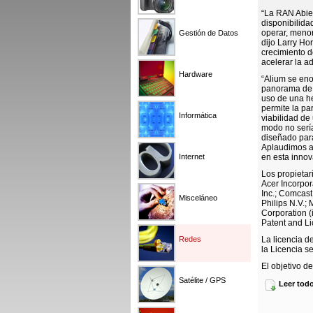
“La RAN Abier
disponibilida
operar, menor
Gestión de Datos
dijo Larry Ho
crecimiento d
acelerar la a
Hardware
“Alium se eno
panorama de l
uso de una he
permite la par
Informática
viabilidad de
modo no sería
diseñado par
Aplaudimos al
Internet
en esta innova
Los propietar
Acer Incorpor
Inc.; Comcas
Misceláneo
Philips N.V.; 
Corporation (
Patent and Li
Redes
La licencia d
la Licencia 
El objetivo d
Abierta como 
Satélite / GPS
Leer tod
licencia. Por 
con al menos 
obtener más i