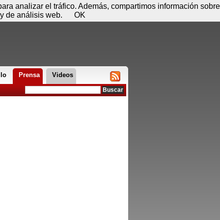
 09 de agosto - 13:42
Registrar
Conectar
 para analizar el tráfico. Además, compartimos información sobre
y de análisis web.
OK
llo
Prensa
Videos