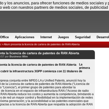
Domingo
ido y los anuncios, para ofrecer funciones de medios sociales y
io web con nuestros partners de medios sociales, de publicidad 
Office
Aplicaciones
Internet
Juegos
Seguridad
Desarro
s
> Alium presenta la licencia de cartera de patentes de RAN Abierta
nta la licencia de cartera de patentes de RAN Abierta
0:57 por
Business Wire
La
primera
 cubrir la infraestructura 3GPP comienza con 11 titulares de
presa conjunta entre MPEG LA y Unified Patents, anunció hoy la
d de la Licencia de cartera de patentes de RAN Abierta (“Licencia de
o “Licencia”), el primer grupo de patentes para abordar la
 de licencia en el espacio de infraestructura RAN (“Acceso de radio
 RAN Abierta reduce los costos y aumenta la competencia, brindando a
s de red un mayor control y flexibilidad en la implementación de redes
óxima generación; y la accesibilidad a las patentes esenciales que
gracias a la licencia de RAN Abierta que respalda la adopción de RAN