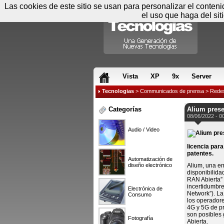
Las cookies de este sitio se usan para personalizar el conten
el uso que haga del sit
RSS & JS
Vista
XP
9x
Server
Tecnologias
>
Communicados de prensa
>
Rede
Categorías
Alium prese
08/06/2022 - 0
Audio / Video
licencia para
patentes.
Automatización de
diseño electrónico
Alium, una em
disponibilida
RAN Abierta” 
incertidumbre
Electrónica de
Network”). La
Consumo
los operadore
4G y 5G de pr
son posibles 
Fotografía
Abierta.