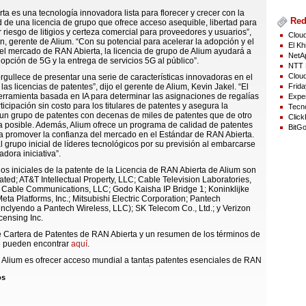
ta es una tecnología innovadora lista para florecer y crecer con la
Red
d de una licencia de grupo que ofrece acceso asequible, libertad para
 riesgo de litigios y certeza comercial para proveedores y usuarios”,
Cloud
rn, gerente de Alium. “Con su potencial para acelerar la adopción y el
El Kh
el mercado de RAN Abierta, la licencia de grupo de Alium ayudará a
NetAp
dopción de 5G y la entrega de servicios 5G al público”.
NTT 
Cloud
rgullece de presentar una serie de características innovadoras en el
Frida
as licencias de patentes”, dijo el gerente de Alium, Kevin Jakel. “El
rramienta basada en IA para determinar las asignaciones de regalías
Exper
ticipación sin costo para los titulares de patentes y asegura la
Tecno
 un grupo de patentes con decenas de miles de patentes que de otro
Click
 posible. Además, Alium ofrece un programa de calidad de patentes
BitGo
a promover la confianza del mercado en el Estándar de RAN Abierta.
 grupo inicial de líderes tecnológicos por su previsión al embarcarse
dora iniciativa”.
ios iniciales de la patente de la Licencia de RAN Abierta de Alium son
ated; AT&T Intellectual Property, LLC; Cable Television Laboratories,
t Cable Communications, LLC; Godo Kaisha IP Bridge 1; Koninklijke
Meta Platforms, Inc.; Mitsubishi Electric Corporation; Pantech
inclyendo a Pantech Wireless, LLC); SK Telecom Co., Ltd.; y Verizon
censing Inc.
e Cartera de Patentes de RAN Abierta y un resumen de los términos de
se pueden encontrar
aquí
.
e Alium es ofrecer acceso mundial a tantas patentes esenciales de RAN
sea posible para todos, en los mismos términos, bajo una sola
os
lo tanto, Alium da la bienvenida a la participación de cualquier parte
una patente que sea esencial para el Estándar de RAN Abierta. Para
nformación, visite
https://www.alium-llc.com/licensors
.