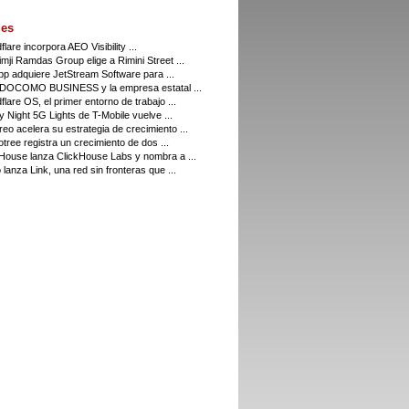
es
flare incorpora AEO Visibility ...
imji Ramdas Group elige a Rimini Street ...
p adquiere JetStream Software para ...
DOCOMO BUSINESS y la empresa estatal ...
flare OS, el primer entorno de trabajo ...
y Night 5G Lights de T-Mobile vuelve ...
eo acelera su estrategia de crecimiento ...
tree registra un crecimiento de dos ...
House lanza ClickHouse Labs y nombra a ...
 lanza Link, una red sin fronteras que ...