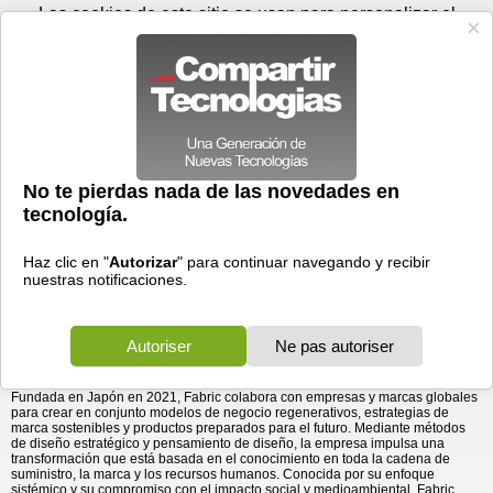
Viernes 07 de agosto - 10:24
Registrar
Conectar
Las cookies de este sitio se usan para personalizar el
contenido y los anuncios, para ofrecer funciones de medios
sociales y para analizar el tráfico. Además, compartimos
información sobre el uso que haga del sitio web con nuestros
partners de medios sociales, de publicidad y de análisis
web.
OK
Foros
Prensa
Videos
Tecnologias
>
Communicados de prensa
>
Andersen Consulting amplía sus capacidades de
Misceláneo
> Andersen Consulting amplía sus
capacidades de transformación empresarial con ...
transformación empresarial con Fabric
28/08/2025 - 18:28 por
Business Wire
Andersen Consulting amplía su plataforma mediante un acuerdo de
colaboración con Fabric, una empresa de diseño estratégico que trabaja con
organizaciones para integrar la sostenibilidad en la cadena de suministro y la
innovación centrada en ...
Andersen Consulting amplía su plataforma mediante un acuerdo de
colaboración con Fabric, una empresa de diseño estratégico que trabaja con
organizaciones para integrar la sostenibilidad en la cadena de suministro y la
innovación centrada en las personas en toda la cultura y las operaciones.
Fundada en Japón en 2021, Fabric colabora con empresas y marcas globales
para crear en conjunto modelos de negocio regenerativos, estrategias de
marca sostenibles y productos preparados para el futuro. Mediante métodos
de diseño estratégico y pensamiento de diseño, la empresa impulsa una
transformación que está basada en el conocimiento en toda la cadena de
suministro, la marca y los recursos humanos. Conocida por su enfoque
sistémico y su compromiso con el impacto social y medioambiental, Fabric