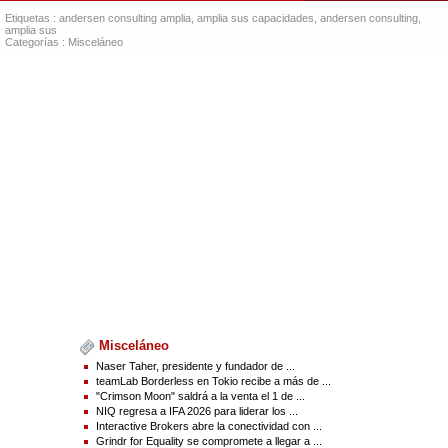
cotejarse con el texto en el idioma fuente, que es la única versión del texto que
Etiquetas :
andersen consulting amplia
,
amplia sus capacidades
,
andersen consulting
,
tendrá un efecto legal.
amplia sus
Categorías :
Misceláneo
Vea la versión original en businesswire.com:
https://www.businesswire.com/news/home/20250828191582/es/
Contacts :
mediainquiries@Andersen.com
Source(s) : Andersen Consulting
Misceláneo
Naser Taher, presidente y fundador de ...
teamLab Borderless en Tokio recibe a más de ...
"Crimson Moon" saldrá a la venta el 1 de ...
NIQ regresa a IFA 2026 para liderar los ...
Interactive Brokers abre la conectividad con ...
Grindr for Equality se compromete a llegar a ...