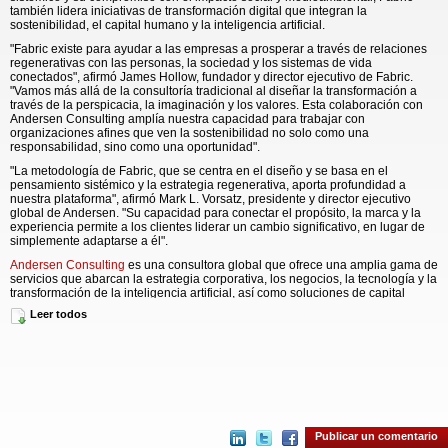
también lidera iniciativas de transformación digital que integran la
sostenibilidad, el capital humano y la inteligencia artificial.
"Fabric existe para ayudar a las empresas a prosperar a través de relaciones
regenerativas con las personas, la sociedad y los sistemas de vida
conectados", afirmó James Hollow, fundador y director ejecutivo de Fabric.
"Vamos más allá de la consultoría tradicional al diseñar la transformación a
través de la perspicacia, la imaginación y los valores. Esta colaboración con
Andersen Consulting amplía nuestra capacidad para trabajar con
organizaciones afines que ven la sostenibilidad no solo como una
responsabilidad, sino como una oportunidad".
"La metodología de Fabric, que se centra en el diseño y se basa en el
pensamiento sistémico y la estrategia regenerativa, aporta profundidad a
nuestra plataforma", afirmó Mark L. Vorsatz, presidente y director ejecutivo
global de Andersen. "Su capacidad para conectar el propósito, la marca y la
experiencia permite a los clientes liderar un cambio significativo, en lugar de
simplemente adaptarse a él".
Andersen Consulting
es una consultora global que ofrece una amplia gama de
servicios que abarcan la estrategia corporativa, los negocios, la tecnología y la
transformación de la inteligencia artificial, así como soluciones de capital
humano. Andersen Consulting se integra con el modelo de servicio
Leer todos
multidimensional de
Andersen Global
, ofrecemos servicios de consultoría,
fiscales, legales, de valoración, movilidad global y asesoría de primer nivel en
una plataforma global con más de 20 000 profesionales en todo el mundo y
presencia en más de 500 ubicaciones a través de sus firmas miembro y firmas
colaboradoras. Andersen Consulting Holdings LP es una sociedad limitada
que brinda soluciones de consultoría a través de sus firmas miembro y firmas
colaboradoras en todo el mundo.
El texto original en el idioma fuente de este comunicado es la versión oficial
Publicar un comentario
autorizada. Las traducciones solo se suministran como adaptación y deben