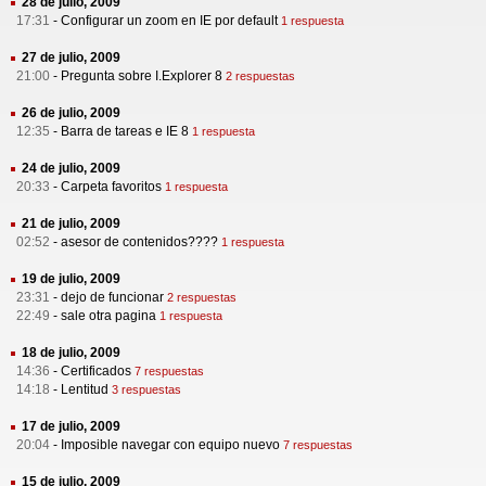
28 de julio, 2009
17:31
-
Configurar un zoom en IE por default
1 respuesta
27 de julio, 2009
21:00
-
Pregunta sobre I.Explorer 8
2 respuestas
26 de julio, 2009
12:35
-
Barra de tareas e IE 8
1 respuesta
24 de julio, 2009
20:33
-
Carpeta favoritos
1 respuesta
21 de julio, 2009
02:52
-
asesor de contenidos????
1 respuesta
19 de julio, 2009
23:31
-
dejo de funcionar
2 respuestas
22:49
-
sale otra pagina
1 respuesta
18 de julio, 2009
14:36
-
Certificados
7 respuestas
14:18
-
Lentitud
3 respuestas
17 de julio, 2009
20:04
-
Imposible navegar con equipo nuevo
7 respuestas
15 de julio, 2009