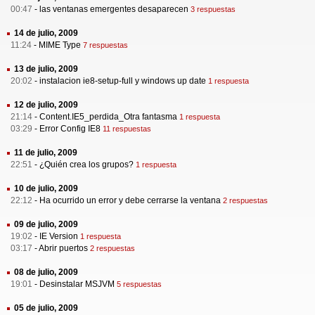
00:47
-
las ventanas emergentes desaparecen
3 respuestas
14 de julio, 2009
11:24
-
MIME Type
7 respuestas
13 de julio, 2009
20:02
-
instalacion ie8-setup-full y windows up date
1 respuesta
12 de julio, 2009
21:14
-
Content.IE5_perdida_Otra fantasma
1 respuesta
03:29
-
Error Config IE8
11 respuestas
11 de julio, 2009
22:51
-
¿Quién crea los grupos?
1 respuesta
10 de julio, 2009
22:12
-
Ha ocurrido un error y debe cerrarse la ventana
2 respuestas
09 de julio, 2009
19:02
-
IE Version
1 respuesta
03:17
-
Abrir puertos
2 respuestas
08 de julio, 2009
19:01
-
Desinstalar MSJVM
5 respuestas
05 de julio, 2009