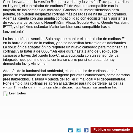
Con dos variantes, la versión Rod para varillas y la versión Track para carriles
en U y en I, el controlador de cortinas E1 de Aqara es compatible con la
mayoría de las cortinas del mercado. Gracias a su motor silencioso pero
potente, se pueden desplazar cortinas más pesadas de hasta 12 kilogramos.
Además, cuenta con una amplia compatibilidad con ecosistemas y asistentes
de voz de terceros, como HomeKit/Siri, Alexa, Google Home/ Google Assistant,
IFTTT, y el próximo estándar Matter también será compatible tras su
4
lanzamiento
.
La instalación es sencilla. Solo hay que montar el controlador de cortinas E1
en la barra o el riel de la cortina, y no se necesitan herramientas adicionales.
La solución de adaptación no requiere un nuevo cableado para motorizar las
cortinas, y la batería de 6000mAh -que dura hasta 1 año de uso- puede
cargarse a través del puerto tipo-C. Está equipada con un sensor de luz
integrado, que permite que la cortina se cierre por sí sola cuando hay
demasiada luz, y viceversa.
Además de la luminosidad ambiental, el controlador de cortinas también
puede se controlado de forma inteligente por otras condiciones, como horarios
preestablecidos, la salida y puesta del sol, el clima local y el geoperimetraje.
Por ejemplo, las cortinas se abren al atardecer para no perderse las bellas
vistas. Cuando se conecta con otros dispositivos Aqara, se amplían las
posibilidades. Utilice un mini interruptor inalámbrico para abrir, cerrar o
Leer todos
detener la cortina con una simple pulsación, o ajuste la apertura precisa
girando el cubo. El Camera Hub G3 permite incluso controlar la cortina con
gestos de la mano.
El controlador de la cortina está diseñado con gran flexibilidad para adaptarse
a diferentes escenarios y casos de uso. Soporta la agrupación de dispositivos,
de modo que las cortinas de doble cara pueden ser controladas
simultáneamente. La velocidad del controlador de cortinas es ajustable, y el
dispositivo puede configurarse para que funcione de forma más silenciosa por
Publicar un comentario
las mañanas, de modo que no se altere el descanso. Además, es posible