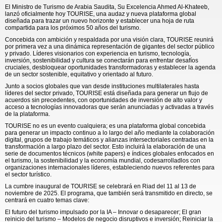
El Ministro de Turismo de Arabia Saudita, Su Excelencia Ahmed Al-Khateeb,
lanzó oficialmente hoy TOURISE, una audaz y nueva plataforma global
diseñada para trazar un nuevo horizonte y establecer una hoja de ruta
compartida para los próximos 50 años del turismo.
Concebida con ambición y respaldada por una visión clara, TOURISE reunirá
por primera vez a una dinámica representación de gigantes del sector público
y privado. Líderes visionarios con experiencia en turismo, tecnología,
inversión, sostenibilidad y cultura se conectarán para enfrentar desafíos
cruciales, desbloquear oportunidades transformadoras y establecer la agenda
de un sector sostenible, equitativo y orientado al futuro.
Junto a socios globales que van desde instituciones multilaterales hasta
líderes del sector privado, TOURISE está diseñada para generar un flujo de
acuerdos sin precedentes, con oportunidades de inversión de alto valor y
acceso a tecnologías innovadoras que serán anunciadas y activadas a través
de la plataforma.
TOURISE no es un evento cualquiera; es una plataforma global concebida
para generar un impacto continuo a lo largo del año mediante la colaboración
digital, grupos de trabajo temáticos y alianzas intersectoriales centradas en la
transformación a largo plazo del sector. Esto incluirá la elaboración de una
serie de documentos técnicos (white papers) e índices globales enfocados en
el turismo, la sostenibilidad y la economía mundial, codesarrolladlos con
organizaciones internacionales líderes, estableciendo nuevos referentes para
el sector turístico.
La cumbre inaugural de TOURISE se celebrará en Riad del 11 al 13 de
noviembre de 2025. El programa, que también será transmitido en directo, se
centrará en cuatro temas clave:
El futuro del turismo impulsado por la IA – Innovar o desaparecer; El gran
reinicio del turismo – Modelos de negocio disruptivos e inversión; Reiniciar la