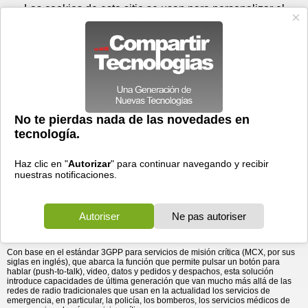
Sábado 08 de agosto - 03:55
Registrar
Conectar
Las cookies de este sitio se usan para personalizar el
contenido y los anuncios, para ofrecer funciones de medios
sociales y para analizar el tráfico. Además, compartimos
información sobre el uso que haga del sitio web con nuestros
partners de medios sociales, de publicidad y de análisis
web.
OK
Foros
Prensa
Videos
Tecnologias
>
Communicados de prensa
>
Redes
>
AT&T elige a STREAMWIDE para promover la aplicación para
AT&T elige a STREAMWIDE para promover la
aplicación para misiones críticas de ...
misiones críticas de la próxima generación FirstNet para
mejorar la seguridad pública en Estados Unidos
30/09/2025 - 20:58 por
Business Wire
AT&T ha seleccionado STREAMWIDE para promover
su solución para misiones críticas de la próxima
®
generación para
FirstNet
, creada con AT&T
, la única
red construida con los servicios de emergencia de
Estados Unidos y pensada para ellos. Actualmente,
FirstNet asiste a más de 30.000 agencias y organizaciones especializadas en
seguridad pública.
Con base en el estándar 3GPP para servicios de misión crítica (MCX, por sus
siglas en inglés), que abarca la función que permite pulsar un botón para
hablar (push-to-talk), video, datos y pedidos y despachos, esta solución
introduce capacidades de última generación que van mucho más allá de las
redes de radio tradicionales que usan en la actualidad los servicios de
emergencia, en particular, la policía, los bomberos, los servicios médicos de