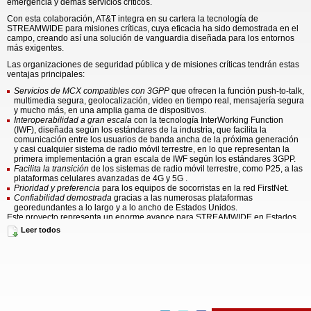
emergencia y demás servicios críticos.
Con esta colaboración, AT&T integra en su cartera la tecnología de
STREAMWIDE para misiones críticas, cuya eficacia ha sido demostrada en el
campo, creando así una solución de vanguardia diseñada para los entornos
más exigentes.
Las organizaciones de seguridad pública y de misiones críticas tendrán estas
ventajas principales:
Servicios de MCX compatibles con 3GPP
que ofrecen la función push-to-talk,
multimedia segura, geolocalización, video en tiempo real, mensajería segura
y mucho más, en una amplia gama de dispositivos.
Interoperabilidad a gran escala
con la tecnología InterWorking Function
(IWF), diseñada según los estándares de la industria, que facilita la
comunicación entre los usuarios de banda ancha de la próxima generación
y casi cualquier sistema de radio móvil terrestre, en lo que representan la
primera implementación a gran escala de IWF según los estándares 3GPP.
Facilita la transición
de los sistemas de radio móvil terrestre, como P25, a las
plataformas celulares avanzadas de 4G y 5G .
Prioridad y preferencia
para los equipos de socorristas en la red FirstNet.
Confiabilidad demostrada
gracias a las numerosas plataformas
georedundantes a lo largo y a lo ancho de Estados Unidos.
Este proyecto representa un enorme avance para STREAMWIDE en Estados
Unidos, lo cual demuestra el nivel de confianza en su tecnología que deposita
Leer todos
un importante operador de seguridad pública. Las soluciones de
STREAMWIDE ya han sido implementadas y validadas con éxito por diversas
organizaciones de seguridad pública y equipos de socorristas en Europa y
otros continentes, y este contrato ratifica su liderazgo mundial.
Al respecto, Pascal Beglin, director general de STREAMWIDE
, comentó:
"Para nosotros es un orgullo poder suministrar esta tecnología de primera
clase para misiones críticas. Esta colaboración con un líder mundial en