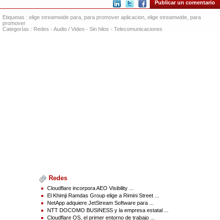
Publicar un comentario
telecomunicaciones y una organización líder en seguridad pública demuestra
una vez más la confianza que se han ganado nuestras soluciones. Destaca la
Etiquetas :
elige streamwide para
,
para promover aplicacion
,
elige streamwide
,
para
madurez de nuestra tecnología y el valor único que aportamos al ayudar a las
promover
agencias a adoptar sin complicaciones las plataformas de 4G y 5G más
Categorías :
Redes
-
Audio / Video
-
Sin hilos
-
Telecomunicaciones
innovadoras, al tiempo que garantizamos la plena interoperabilidad con sus
sistemas actuales. Es un honor para nosotros llevar esta nueva tecnología a
las comunidades de la seguridad pública".
Pascal Beglin, director general de STREAMWIDE, agregó:
"Haber sido elegidos por AT&T para prestar servicios para misiones críticas en
un proyecto de seguridad pública a esta escala enorme es un reconocimiento
enorme de nuestra experiencia. Con más de 30.000 organismos y
organizaciones de seguridad pública en FirstNet, esta implementación será
una referencia a nivel mundial y pondrá de manifiesto la capacidad de
STREAMWIDE para ofrecer innovación, resiliencia y seguridad a gran escala".
Por su parte, Matt Walsh, vicepresidente adjunto de Productos de FirstNet
y Next Generation 9-1-1
, señaló:
"Siendo socios del sector de la seguridad pública, siempre buscamos los
mejores colaboradores para innovar en favor de los equipos de socorristas y
primera intervención. Trabajamos para crear plataformas mejores y
evolucionar con las necesidades de la seguridad pública. La trayectoria
demostrada de STREAMWIDE nos ayudará a brindarle a la comunidad de la
seguridad pública de Estados Unidos la flexibilidad necesaria para que
puedan adaptarse a cualquier emergencia que surja".
Redes
Con esta colaboración, STREAMWIDE y AT&T ratificarán su liderazgo en
Cloudflare incorpora AEO Visibility ...
materia comunicaciones para misiones críticas. Juntos, se comprometen a
El Khimji Ramdas Group elige a Rimini Street ...
suministrar tecnología segura, fiable y adaptable a los cambios futuros a
NetApp adquiere JetStream Software para ...
quienes protegen las comunidades y gestionan las operaciones críticas todos
NTT DOCOMO BUSINESS y la empresa estatal ...
los días.
Cloudflare OS, el primer entorno de trabajo ...