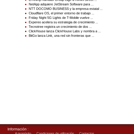
NetApp adquiere JetStream Software para ...
Vea la versión original en businesswire.com:
NTT DOCOMO BUSINESS y la empresa estatal ...
https://www.businesswire.com/news/home/20260506676062/es/
Cloudflare OS, el primer entorno de trabajo ...
Friday Night 5G Lights de T-Mobile vuelve ...
Contacts :
Expereo acelera su estrategia de crecimiento ...
Tecnotree registra un crecimiento de dos ...
Contacto para prensa
ClickHouse lanza ClickHouse Labs y nombra a ...
Relaciones con los medios de T-Mobile US, Inc.
BitGo lanza Link, una red sin fronteras que ...
MediaRelations@t-mobile.com
Contacto para relaciones con inversionistas
T-Mobile US, Inc.
Investor.Relations@t-mobile.com
https://investor.t-mobile.com
Source(s) : T-Mobile US, Inc.
Información :
A propósito
Condiciones de utilización
Contactos