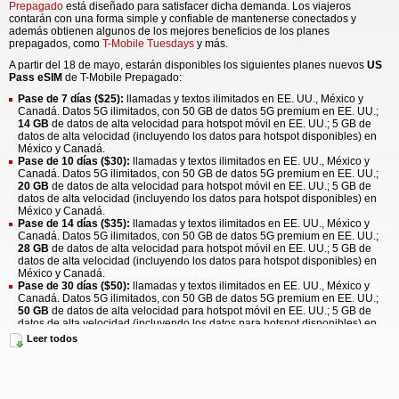
Prepagado
está diseñado para satisfacer dicha demanda. Los viajeros
contarán con una forma simple y confiable de mantenerse conectados y
además obtienen algunos de los mejores beneficios de los planes
prepagados, como
T-Mobile Tuesdays
y más.
A partir del 18 de mayo, estarán disponibles los siguientes planes nuevos
US
Pass eSIM
de T-Mobile Prepagado:
Pase de 7 días ($25):
llamadas y textos ilimitados en EE. UU., México y
Canadá. Datos 5G ilimitados, con 50 GB de datos 5G premium en EE. UU.;
14 GB
de datos de alta velocidad para hotspot móvil en EE. UU.; 5 GB de
datos de alta velocidad (incluyendo los datos para hotspot disponibles) en
México y Canadá.
Pase de 10 días ($30):
llamadas y textos ilimitados en EE. UU., México y
Canadá. Datos 5G ilimitados, con 50 GB de datos 5G premium en EE. UU.;
20 GB
de datos de alta velocidad para hotspot móvil en EE. UU.; 5 GB de
datos de alta velocidad (incluyendo los datos para hotspot disponibles) en
México y Canadá.
Pase de 14 días ($35):
llamadas y textos ilimitados en EE. UU., México y
Canadá. Datos 5G ilimitados, con 50 GB de datos 5G premium en EE. UU.;
28 GB
de datos de alta velocidad para hotspot móvil en EE. UU.; 5 GB de
datos de alta velocidad (incluyendo los datos para hotspot disponibles) en
México y Canadá.
Pase de 30 días ($50):
llamadas y textos ilimitados en EE. UU., México y
Canadá. Datos 5G ilimitados, con 50 GB de datos 5G premium en EE. UU.;
50 GB
de datos de alta velocidad para hotspot móvil en EE. UU.; 5 GB de
datos de alta velocidad (incluyendo los datos para hotspot disponibles) en
México y Canadá.
Leer todos
Diseñado para la forma de viajar hoy en día, el US Pass eSIM es un pase que
funciona en los tres países —EE. UU., México y Canadá— con llamadas,
textos y datos ilimitados que los viajeros necesitan para navegar, hacer
streaming y compartir. Esta eSIM incluye datos premium para hotspot, lo que
facilita conectar varios dispositivos durante el viaje, además de ventajas