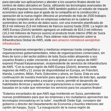
para ejecutar sus aplicaciones y atender a los usuarios finales desde los
centros de datos ubicados en Suiza, utilizando las tecnologías avanzadas de
AWS para impulsar la innovación. AWS también publicó un estudio de impacto
económico que estima que el gasto de la compañía en la construcción y
operación de la nueva región ofrecerá un promedio de más de 2500 trabajos
de tiempo completo por año en empresas externas en la cadena de
suministros de los centros de datos suizo, con una inversión planificada de
$5,9 mil millones (5,9 mil millones de francos suizos) hasta 2036. La región de
AWS Europa (Zúrich) también agregará un estimado de $16,3 mil millones
(16,3 mil millones de francos suizos) al producto bruto interno (PBI) de Suiza
durante los próximos 15 años. Para obtener más información sobre la
Infraestructura Global de AWS, visite
aws.amazon.com/about-aws/global-
infrastructure
.
“Desde empresas emergentes y medianas empresas hasta compañías y
organizaciones gubernamentales, miles de organizaciones comerciales, sin
fines de lucro y del sector público de toda Suiza están atrayendo a sus
usuarios finales y están creciendo a nivel global con el apoyo de AWS”,
expresó Prasad Kalyanaraman, vicepresidente de servicios de infraestructura
de AWS. “Con la nueva región de AWS Europa (Zúrich), tenemos siete
regiones de AWS y 21 zonas de disponibilidad en Europa, en Fráncfort,
Irlanda, Londres, Milán, París, Estocolmo y ahora, en Suiza. Esta es una
continuación de nuestra inversión para apoyar a clientes de todo tipo, ayudar
a las empresas emergentes a escalar y crecer, permitir el desarrollo de
habilidades técnicas y ayudar a las organizaciones a crear aplicaciones
basadas en la nube que reinventan los servicios para los usuarios finales”.
“Estamos encantados de que AWS siga invirtiendo en Suiza, permitiendo
nuevas posibilidades para que las empresas y los ciudadanos aprovechen las
tecnologías innovadoras en la nube”, manifestó Dieter Egli, consejero del
gobierno y director del Departamento de Economía y Asuntos Interiores del
cantón de Aargau, Suiza. “La inauguración de la nueva región de