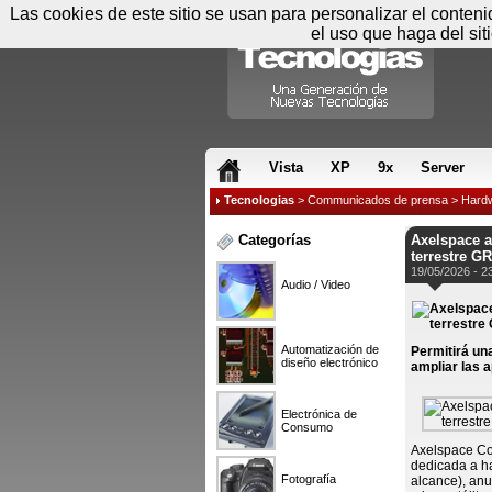
Las cookies de este sitio se usan para personalizar el conten
el uso que haga del sit
RSS & JS
Vista
XP
9x
Server
Tecnologias
>
Communicados de prensa
>
Hard
Categorías
Axelspace a
terrestre G
19/05/2026 - 2
Audio / Video
Automatización de
Permitirá un
diseño electrónico
ampliar las a
Electrónica de
Consumo
Axelspace Cor
dedicada a ha
Fotografía
alcance), anu