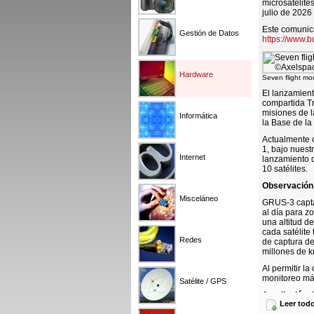
microsatélite
julio de 202
Este comunica
Gestión de Datos
https://www.
Hardware
Seven flight mo
El lanzamient
compartida Tr
misiones de l
Informática
la Base de la
Actualmente o
1, bajo nuest
Internet
lanzamiento 
10 satélites.
Observación 
Misceláneo
GRUS-3 captar
al día para z
una altitud d
cada satélite
Redes
de captura d
millones de km
Al permitir l
monitoreo más
Satélite / GPS
Ampliación d
Leer tod
GRUS-3 cuenta