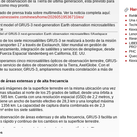
s de observación de la Tierra de última generación, está previsto para
6 como muy pronto.
Har
do de prensa trata sobre multimedia. Ver la noticia completa aquí:
Rehlk
businesswire.com/news/home/20260519536710/es/
Una n
Techt
Kioxi
Lenov
del of GRUS-3 next-generation Earth observation microsatellites ©Axelspace
Rimin
o de los siete microsatélites GRUS-3 se realizará a bordo de la misión
LIB
ansporter-17 a través de Exolaunch, líder mundial en gestión de
PROY
anzamiento, integración de satélites y servicios de despliegue, desde
PHC p
 Fuerza Espacial Vandenberg en California, EE. UU.
Quect
Kioxi
peramos cinco microsatélites ópticos de observación terrestre, GRUS-
ro servicio de datos de observación de la Tierra, AxelGlobe. Con el
de su sucesor, GRUS-3, ampliaremos nuestra constelación a más de
de áreas extensas y de alta frecuencia
á imágenes de la superficie terrestre en la misma ubicación una vez
onas situadas al norte de los 25 grados de latitud, desde una órbita a
e 585 km. Cuenta con una resolución espacial (GSD) de 2,2 metros, y
 tiene un ancho de barrido efectivo de 28,3 km y una longitud máxima
e 1356 km. La capacidad de captura diaria combinada es de 2,3
² entre los siete satélites.
a observación de áreas extensas y de alta frecuencia, GRUS-3 facilita un
 rápido y continuo de los cambios en la superficie terrestre.
e las aplicaciones de los datos de observación de la Tierra
os
 ahora con la banda espectral “azul costero”, que permite capturar