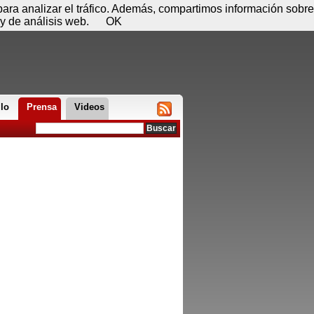
 06 de agosto - 20:40
Registrar
Conectar
 para analizar el tráfico. Además, compartimos información sobre
y de análisis web.
OK
llo
Prensa
Videos