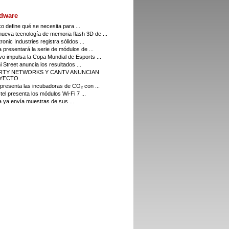
dware
o define qué se necesita para ...
ueva tecnología de memoria flash 3D de ...
ronic Industries registra sólidos ...
a presentará la serie de módulos de ...
o impulsa la Copa Mundial de Esports ...
i Street anuncia los resultados ...
ERTY NETWORKS Y CANTV ANUNCIAN
ECTO ...
resenta las incubadoras de CO₂ con ...
el presenta los módulos Wi-Fi 7 ...
a ya envía muestras de sus ...