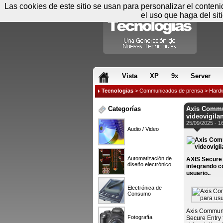
Las cookies de este sitio se usan para personalizar el conten
el uso que haga del sit
RSS & JS
Vista
XP
9x
Server
Tecnologias
>
Communicados de prensa
>
Hard
Categorías
Axis Commun
videovigila
25/09/2025 - 1
Audio / Video
Automatización de
AXIS Secure 
diseño electrónico
integrando co
usuario..
Electrónica de
Consumo
Axis Communic
Fotografía
Secure Entry 