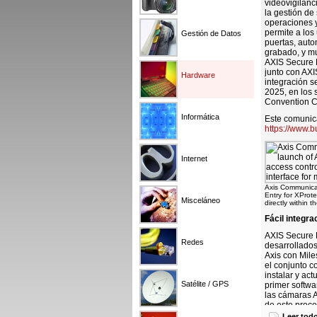
videovigilanc
la gestión de
operaciones y
permite a los 
Gestión de Datos
puertas, auto
grabado, y mu
AXIS Secure E
junto con AXI
Hardware
integración s
2025, en los 
Convention C
Informática
Este comunica
https://www.
Internet
Axis Communicat
Entry for XProte
Misceláneo
directly within 
Fácil integr
AXIS Secure E
Redes
desarrollados
Axis con Mile
el conjunto c
instalar y act
Satélite / GPS
primer softwa
las cámaras A
de este proce
ahorrará tiem
Leer tod