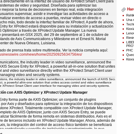
ia directamente en la interfaz de usuario de XProtect Smart Client para
 sistemas de video y seguridad. Diseñada para optimizar las
Har
 mejorar la toma de decisiones en tiempo real, esta integración
usuarios supervisar, asistir e investigar las actividades de acceso a
Rehlk
matizar eventos de acceso a puertas, revisar video en directo o
Una n
cho más, todo desde la interfaz familiar de XProtect. A partir de ahora,
Techt
ntry for XProtect estará disponible para su instalación y actualización
Kioxi
S Optimizer a través de XProtect Update Manager. La nueva
Lenov
e presentará en GSX 2025, del 29 de septiembre al 1 de octubre de
Rimin
stands de Axis Communications y Milestone en el Ernest N. Morial
LIB
enter de Nueva Orleans, Luisiana.
PROY
do de prensa trata sobre multimedia. Ver la noticia completa aquí:
PHC p
businesswire.com/news/home/20250925634756/es/
Quect
Kioxi
ions, the industry leader in video surveillance, announced the launch of AXIS Secure
ct, a powerful all-in-one solution that unites access control and video surveillance
the XProtect Smart Client user interface for managing video and security systems.
ación con AXIS Optimizer y XProtect Update Manager
ntry forma parte de AXIS Optimizer, un conjunto de plugins
 por Axis y diseñados para optimizar la integración de los dispositivos
stone XProtect. Totalmente compatible con XProtect Update Manager,
ompleto de AXIS Optimizer, junto con AXIS Secure Entry, se puede
ualizar fácilmente de forma remota en sistemas distribuidos. Axis es el
re de terceros incluido en XProtect Update Manager. Ahora, además de
xis, la integración del control de acceso físico también se beneficiará
so centralizado y sencillo de instalación y mantenimiento, lo que
po, reducirá errores y mejorará el tiempo de funcionamiento del
os