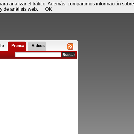
 06 de agosto - 09:33
Registrar
Conectar
 para analizar el tráfico. Además, compartimos información sobre
y de análisis web.
OK
llo
Prensa
Videos