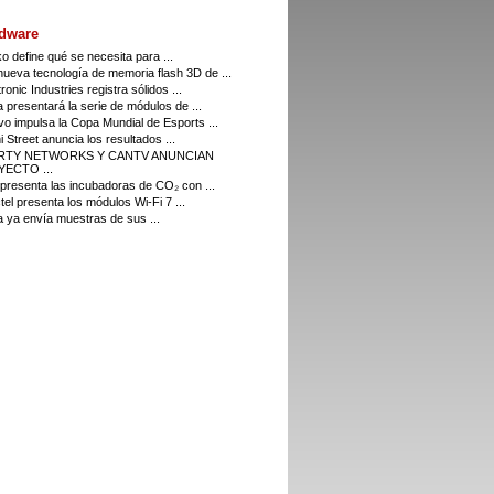
dware
o define qué se necesita para ...
ueva tecnología de memoria flash 3D de ...
ronic Industries registra sólidos ...
a presentará la serie de módulos de ...
o impulsa la Copa Mundial de Esports ...
i Street anuncia los resultados ...
ERTY NETWORKS Y CANTV ANUNCIAN
ECTO ...
resenta las incubadoras de CO₂ con ...
el presenta los módulos Wi-Fi 7 ...
a ya envía muestras de sus ...