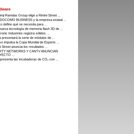
dware
imji Ramdas Group elige a Rimini Street ...
DOCOMO BUSINESS y la empresa estatal ...
o define qué se necesita para ...
ueva tecnología de memoria flash 3D de ...
ronic Industries registra sólidos ...
a presentará la serie de módulos de ...
o impulsa la Copa Mundial de Esports ...
i Street anuncia los resultados ...
ERTY NETWORKS Y CANTV ANUNCIAN
ECTO ...
resenta las incubadoras de CO₂ con ...