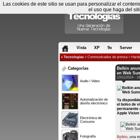
Las cookies de este sitio se usan para personalizar el conten
el uso que haga del sit
RSS & JS
Vista
XP
9x
Server
Tecnologias
>
Communicados de prensa
>
Hard
Categorías
Belkin anun
en Web Sum
13/11/2024 - 1
Audio / Video
Automatización de
Ya disponibl
diseño electrónico
el bolso de v
permanente c
Apple Vision
Electrónica de
Consumo
Fotografía
Belkin
, una m