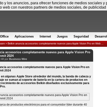
Viernes
ido y los anuncios, para ofrecer funciones de medios sociales y
io web con nuestros partners de medios sociales, de publicidad 
Office
Aplicaciones
Internet
Juegos
Seguridad
Desarro
ware
> Belkin anuncia accesorios completamente nuevos para Apple Vision Pro en Web ...
cia accesorios completamente nuevos para Apple Vision Pro
mit 2024
9:48 por
Business Wire
e en algunas Apple Store alrededor del mundo, la banda de cabeza y
iaje se suman al soporte de batería en la cartera de productos en
recimiento de accesorios Belkin diseñados exclusivamente para
 Pro.
arca de productos electrónicos para el consumidor líder durante 40