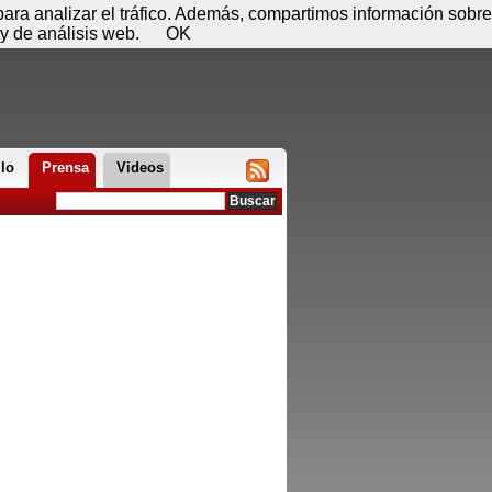
 07 de agosto - 21:40
Registrar
Conectar
 para analizar el tráfico. Además, compartimos información sobre
y de análisis web.
OK
llo
Prensa
Videos