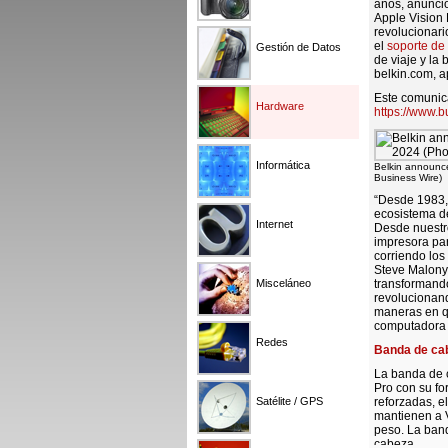
años, anunci
Apple Vision 
revolucionari
el
soporte de 
Gestión de Datos
de viaje y la
belkin.com, a
Este comunica
Hardware
https://www.
Informática
Belkin announce
Business Wire)
“Desde 1983, 
ecosistema de
Internet
Desde nuestro
impresora par
corriendo los
Steve Malony,
Misceláneo
transformando
revolucionand
maneras en qu
computadora 
Redes
Banda de cab
La banda de c
Pro con su fo
Satélite / GPS
reforzadas, e
mantienen a V
peso. La band
cabeza.