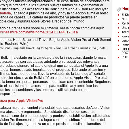
ó hoy dos nuevas incorporaciones a su ecosistema de accesorios para
Pro que ofrecerán a los clientes nuevas formas de experimentar el
Har
o dispositivo. Los accesorios de Belkin para Apple Vision Pro incluyen
batería
, lanzado a principios de año, y hoy la colección suma el bolso
El Kh
 banda de cabeza. La cartera de productos ya puede pedirse en
NTT 
pple.com y algunas Apple Stores alrededor del mundo.
Rehlk
Una n
do de prensa trata sobre multimedia. Ver la noticia completa aquí:
Techt
businesswire.com/news/home/20241111446173/es/
Kioxi
Lenov
Rimin
s Head Strap and Travel Bag for Apple Vision Pro at Web Summit 2024 (Photo:
LIB
PROY
PHC p
Belkin ha estado en la vanguardia de la innovación, dando forma al
 accesorios con cada paso adelante en dispositivos relevantes.
 producto pionero, el cable original que conectaba el Apple IIc a una
alela, hemos estado impulsando el progreso, liderando el camino y
 límites hacia donde nos lleve la evolución de la tecnología", señaló
 director ejecutivo de Belkin. “Y en el presente, Apple Vision Pro está
 la forma en que las personas interactúan con el contenido. Seguimos
o el ecosistema de accesorios para multiplicar y amplificar las
e los consumidores y las empresas utilizan esta potente
espacial”.
eza para Apple Vision Pro
abeza mejora el confort y la estabilidad para usuarios de Apple Vision
rma ajustable y ergonómica. Su cuidado diseño con costuras
l mecanismo de bloqueo seguro y puntos de estabilización adicionales
ision Pro firmemente en su lugar con una distribución uniforme del
a de fácil ajuste garantiza un calce preciso en distintos tamaños de