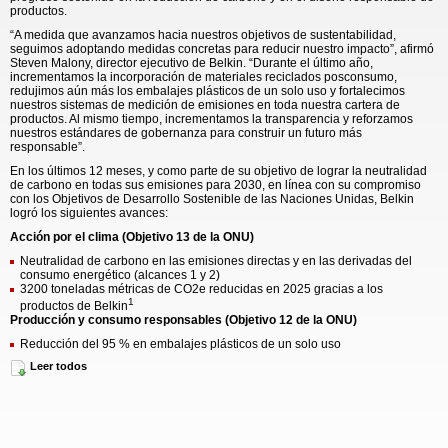
productos.
“A medida que avanzamos hacia nuestros objetivos de sustentabilidad,
seguimos adoptando medidas concretas para reducir nuestro impacto”, afirmó
Steven Malony, director ejecutivo de Belkin. “Durante el último año,
incrementamos la incorporación de materiales reciclados posconsumo,
redujimos aún más los embalajes plásticos de un solo uso y fortalecimos
nuestros sistemas de medición de emisiones en toda nuestra cartera de
productos. Al mismo tiempo, incrementamos la transparencia y reforzamos
nuestros estándares de gobernanza para construir un futuro más
responsable”.
En los últimos 12 meses, y como parte de su objetivo de lograr la neutralidad
de carbono en todas sus emisiones para 2030, en línea con su compromiso
con los Objetivos de Desarrollo Sostenible de las Naciones Unidas, Belkin
logró los siguientes avances:
Acción por el clima (Objetivo 13 de la ONU)
Neutralidad de carbono en las emisiones directas y en las derivadas del
consumo energético (alcances 1 y 2)
3200 toneladas métricas de CO2e reducidas en 2025 gracias a los
1
productos de Belkin
Producción y consumo responsables (Objetivo 12 de la ONU)
Reducción del 95 % en embalajes plásticos de un solo uso
Ahorro de 640 toneladas métricas de plástico virgen gracias a la venta de
Leer todos
21,6 millones de productos PCR
Ahorro acumulado de 1072 toneladas métricas de plástico desde 2019
2
(equivalente a 53,6 millones de botellas de agua
)
Financiamiento para el reciclaje responsable de:
29 241 toneladas métricas de dispositivos eléctricos y electrónicos
11 928 toneladas métricas de embalajes