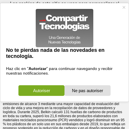
Sábado 08 de agosto - 08:42
Registrar
Conectar
Las cookies de este sitio se usan para personalizar el
contenido y los anuncios, para ofrecer funciones de medios
sociales y para analizar el tráfico. Además, compartimos
información sobre el uso que haga del sitio web con nuestros
partners de medios sociales, de publicidad y de análisis
web.
OK
Foros
Prensa
Videos
Tecnologias
>
Communicados de prensa
>
Belkin continúa su avance hacia la neutralidad de carbono en
Hardware
> Belkin continúa su avance hacia la
neutralidad de carbono en las emisiones de ...
las emisiones de alcance 3
19/05/2026 - 18:54 por
Business Wire
El informe de impacto 2025 de Belkin destaca
progresos en reducción de emisiones, diseño
circular y embalajes responsables.
Belkin
, marca líder de electrónica de consumo desde hace 40 años, publicó su
informe de impacto 2025
, en el que destaca sus principales logros y reafirma
su compromiso con la responsabilidad corporativa. Tras alcanzar la
neutralidad de carbono en las emisiones de alcance 1 y 2 en 2025, la
empresa continúa avanzando hacia la neutralidad de carbono en las
emisiones de alcance 3 mediante una mayor capacidad de evaluación del
ciclo de vida y una mejora en la recopilación de datos de proveedores y
logística. Durante 2025, Belkin calculó 131 huellas de carbono de productos
en toda su cartera, superó los 21,6 millones de productos elaborados con
materiales reciclados posconsumo (PCR) vendidos y logró disminuir en un 95
% los plásticos de un solo uso en sus embalajes desde 2019, lo que refleja un
progreso sostenido en la reducción de carbono y en el diseño responsable de