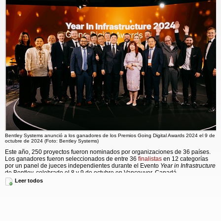
Bentley Systems anunció a los ganadores de los Premios Going Digital Awards 2024 el 9 de
octubre de 2024 (Foto: Bentley Systems)
Este año, 250 proyectos fueron nominados por organizaciones de 36 países.
Los ganadores fueron seleccionados de entre 36
finalistas
en 12 categorías
por un panel de jueces independientes durante el Evento
Year in Infrastructure
de Bentley, celebrado el 8 y 9 de octubre en Vancouver, Canadá.
Leer todos
"Este año, recibimos una impresionante variedad de candidaturas para los
Premios
Going Digital Awards
de usuarios de todo el mundo, que muestran
proyectos innovadores que ejemplifican el futuro de la infraestructura", dijo
Kristin Fallon, directora de Marketing de Bentley Systems. "Hoy celebramos los
extraordinarios logros de nuestros finalistas y ganadores. Estos equipos
visionarios demuestran el poder de la digitalización en todo el ciclo de vida de