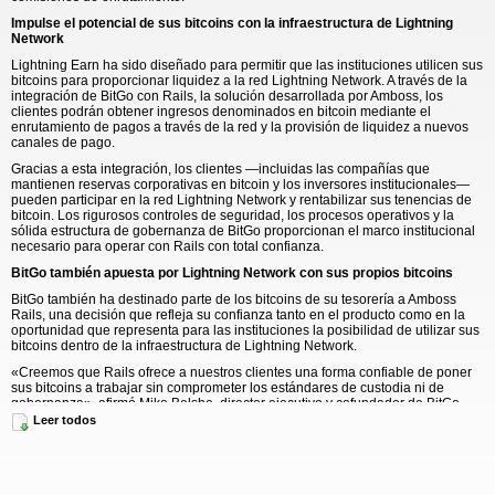
Impulse el potencial de sus bitcoins con la infraestructura de Lightning
Network
Lightning Earn ha sido diseñado para permitir que las instituciones utilicen sus
bitcoins para proporcionar liquidez a la red Lightning Network. A través de la
integración de BitGo con Rails, la solución desarrollada por Amboss, los
clientes podrán obtener ingresos denominados en bitcoin mediante el
enrutamiento de pagos a través de la red y la provisión de liquidez a nuevos
canales de pago.
Gracias a esta integración, los clientes —incluidas las compañías que
mantienen reservas corporativas en bitcoin y los inversores institucionales—
pueden participar en la red Lightning Network y rentabilizar sus tenencias de
bitcoin. Los rigurosos controles de seguridad, los procesos operativos y la
sólida estructura de gobernanza de BitGo proporcionan el marco institucional
necesario para operar con Rails con total confianza.
BitGo también apuesta por Lightning Network con sus propios bitcoins
BitGo también ha destinado parte de los bitcoins de su tesorería a Amboss
Rails, una decisión que refleja su confianza tanto en el producto como en la
oportunidad que representa para las instituciones la posibilidad de utilizar sus
bitcoins dentro de la infraestructura de Lightning Network.
«Creemos que Rails ofrece a nuestros clientes una forma confiable de poner
sus bitcoins a trabajar sin comprometer los estándares de custodia ni de
gobernanza», afirmó Mike Belshe, director ejecutivo y cofundador de BitGo.
«Hemos destinado una parte de nuestra propia tesorería a Rails y nos
Leer todos
entusiasma poder extender esta posibilidad a las instituciones para las que
trabajamos».
Jesse Shrader, director ejecutivo de Amboss, añadió: «La decisión de BitGo de
integrar la tecnología de Rails demuestra claramente que Lightning está