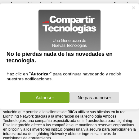
Domingo 09 de agosto - 18:16
Registrar
Conectar
Las cookies de este sitio se usan para personalizar el
contenido y los anuncios, para ofrecer funciones de medios
sociales y para analizar el tráfico. Además, compartimos
información sobre el uso que haga del sitio web con nuestros
partners de medios sociales, de publicidad y de análisis
web.
OK
Foros
Prensa
Videos
Tecnologias
>
Communicados de prensa
>
Redes
>
BitGo lanza Lightning Earn para que las instituciones
BitGo lanza Lightning Earn para que las instituciones
aprovechen el potencial ...
aprovechen el potencial de Lightning Network
11/06/2026 - 19:28 por
Business Wire
La integración permite a los tenedores
institucionales de bitcoin utilizar sus activos en la
infraestructura de Lightning Network mediante la
adopción de Amboss Rails.
BitGo Bank and Trust, National Association («BitGo Bank & Trust»), banco
fiduciario de activos digitales regulado por la Oficina del Contralor de la
Moneda de Estados Unidos (OCC) y filial de BitGo Holdings, Inc. (NYSE:
BTGO) («BitGo»), anunció hoy el lanzamiento de Lightning Earn, una nueva
solución que permite a los clientes de BitGo utilizar sus bitcoins en la red
Lightning Network gracias a la integración de la tecnología Amboss
Technologies, una compañía especializada en infraestructura para Lightning.
Esta integración ofrece a las compañías que mantienen reservas corporativas
en bitcoin y a los inversores institucionales una vía segura para participar en la
infraestructura de Lightning Network y obtener ingresos a través de
comisiones de enrutamiento.