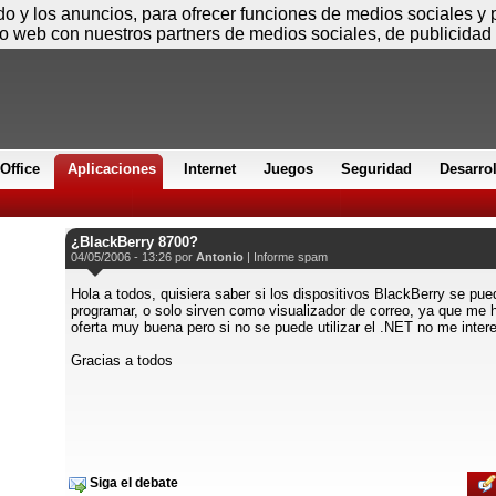
Viernes
ido y los anuncios, para ofrecer funciones de medios sociales y
io web con nuestros partners de medios sociales, de publicidad 
Office
Aplicaciones
Internet
Juegos
Seguridad
Desarro
¿BlackBerry 8700?
04/05/2006 - 13:26 por
Antonio
|
Informe spam
Hola a todos, quisiera saber si los dispositivos BlackBerry se pu
programar, o solo sirven como visualizador de correo, ya que me
oferta muy buena pero si no se puede utilizar el .NET no me inter
Gracias a todos
Siga el debate