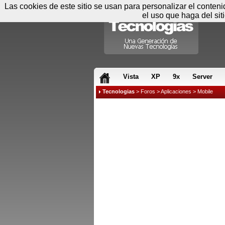
Las cookies de este sitio se usan para personalizar el conten
el uso que haga del sit
RSS & JS
Vista
XP
9x
Server
Tecnologias
>
Foros
>
Aplicaciones
>
Mobile