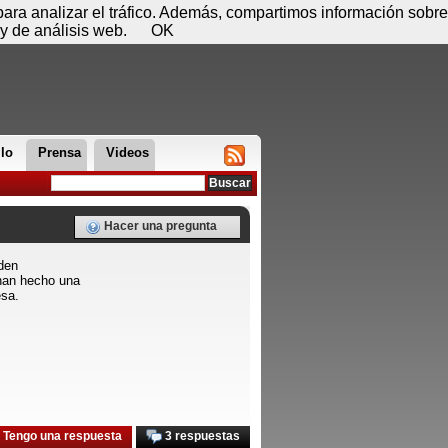
 07 de agosto - 18:48
Registrar
Conectar
 para analizar el tráfico. Además, compartimos información sobre
y de análisis web.
OK
llo
Prensa
Videos
Hacer una pregunta
eden
 han hecho una
esa.
Tengo una respuesta
3 respuestas