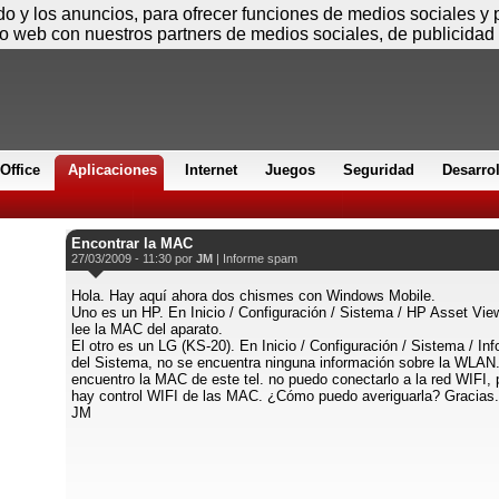
Viernes
ido y los anuncios, para ofrecer funciones de medios sociales y
io web con nuestros partners de medios sociales, de publicidad 
Office
Aplicaciones
Internet
Juegos
Seguridad
Desarro
Encontrar la MAC
27/03/2009 - 11:30 por
JM
|
Informe spam
Hola. Hay aquí ahora dos chismes con Windows Mobile.
Uno es un HP. En Inicio / Configuración / Sistema / HP Asset Vi
lee la MAC del aparato.
El otro es un LG (KS-20). En Inicio / Configuración / Sistema / In
del Sistema, no se encuentra ninguna información sobre la WLAN.
encuentro la MAC de este tel. no puedo conectarlo a la red WIFI,
hay control WIFI de las MAC. ¿Cómo puedo averiguarla? Gracias.
JM