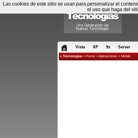
Las cookies de este sitio se usan para personalizar el conten
el uso que haga del sit
RSS & JS
Vista
XP
9x
Server
Tecnologias
>
Foros
>
Aplicaciones
>
Mobile