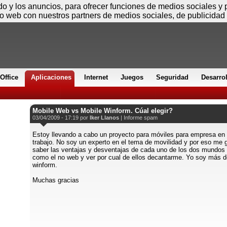
Sábado
ido y los anuncios, para ofrecer funciones de medios sociales y
io web con nuestros partners de medios sociales, de publicidad 
Office
Aplicaciones
Internet
Juegos
Seguridad
Desarro
Mobile Web vs Mobile Winform. Cúal elegir?
03/04/2009 - 17:19 por
Iker Llanos
|
Informe spam
Estoy llevando a cabo un proyecto para móviles para empresa en 
trabajo. No soy un experto en el tema de movilidad y por eso me 
saber las ventajas y desventajas de cada uno de los dos mundos 
como el no web y ver por cual de ellos decantarme. Yo soy más d
winform.
Muchas gracias