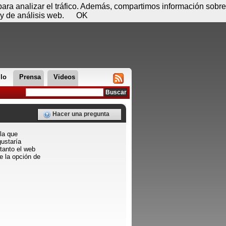
 08 de agosto - 15:43
Registrar
Conectar
 para analizar el tráfico. Además, compartimos información sobre
y de análisis web.
OK
llo
Prensa
Videos
Hacer una pregunta
la que
gustaría
tanto el web
e la opción de