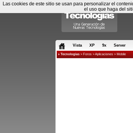
Las cookies de este sitio se usan para personalizar el conten
el uso que haga del sit
RSS & JS
Vista
XP
9x
Server
Tecnologias
>
Foros
>
Aplicaciones
>
Mobile