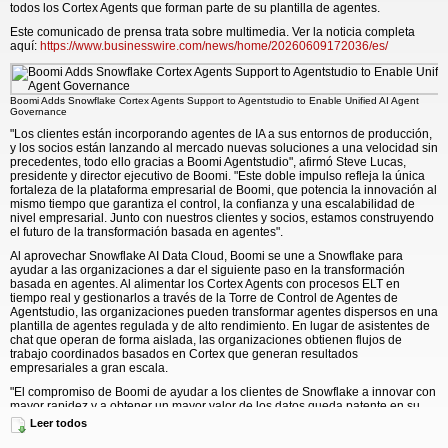
todos los Cortex Agents que forman parte de su plantilla de agentes.
Este comunicado de prensa trata sobre multimedia. Ver la noticia completa
aquí:
https://www.businesswire.com/news/home/20260609172036/es/
Boomi Adds Snowflake Cortex Agents Support to Agentstudio to Enable Unified AI Agent
Governance
"Los clientes están incorporando agentes de IA a sus entornos de producción,
y los socios están lanzando al mercado nuevas soluciones a una velocidad sin
precedentes, todo ello gracias a Boomi Agentstudio", afirmó Steve Lucas,
presidente y director ejecutivo de Boomi. "Este doble impulso refleja la única
fortaleza de la plataforma empresarial de Boomi, que potencia la innovación al
mismo tiempo que garantiza el control, la confianza y una escalabilidad de
nivel empresarial. Junto con nuestros clientes y socios, estamos construyendo
el futuro de la transformación basada en agentes".
Al aprovechar Snowflake AI Data Cloud, Boomi se une a Snowflake para
ayudar a las organizaciones a dar el siguiente paso en la transformación
basada en agentes. Al alimentar los Cortex Agents con procesos ELT en
tiempo real y gestionarlos a través de la Torre de Control de Agentes de
Agentstudio, las organizaciones pueden transformar agentes dispersos en una
plantilla de agentes regulada y de alto rendimiento. En lugar de asistentes de
chat que operan de forma aislada, las organizaciones obtienen flujos de
trabajo coordinados basados en Cortex que generan resultados
empresariales a gran escala.
"El compromiso de Boomi de ayudar a los clientes de Snowflake a innovar con
mayor rapidez y a obtener un mayor valor de los datos queda patente en su
compatibilidad con los Cortex Agents en Agentstudio", afirma Remy Thellier,
Leer todos
director de socios de IA/ML en Snowflake. "Esperamos aportar un valor