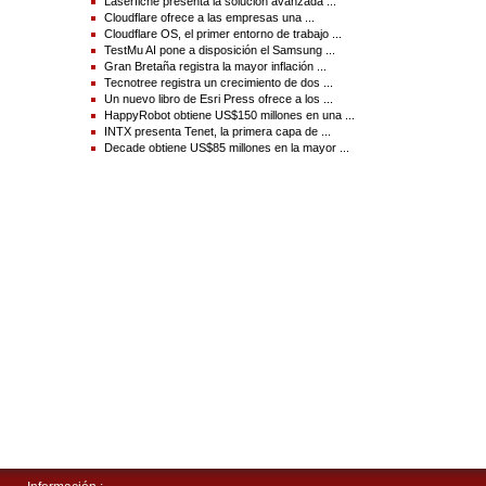
Laserfiche presenta la solución avanzada ...
Cloudflare ofrece a las empresas una ...
Cloudflare OS, el primer entorno de trabajo ...
TestMu AI pone a disposición el Samsung ...
Gran Bretaña registra la mayor inflación ...
Tecnotree registra un crecimiento de dos ...
Un nuevo libro de Esri Press ofrece a los ...
HappyRobot obtiene US$150 millones en una ...
INTX presenta Tenet, la primera capa de ...
Decade obtiene US$85 millones en la mayor ...