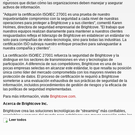
rigurosos que dictan cómo las organizaciones deben manejar y asegurar
activos de información.
"Adquirir la certificación ISO/IEC 27001 es una prueba de nuestro
inquebrantable compromiso con la seguridad a cada nivel de nuestras
operaciones para proteger a Brightcove y a sus clientes", comentó Karen
Holmes, directora de seguridad empresarial de Brightcove. "El trabajo que
nuestros equipos realizan diariamente para mantener a nuestros clientes
resguardados refleja el liderazgo de Brightcove en establecer un estándar no
solo para compañías de video-tecnología, sino para todas las industrias. La
certificación ISO subraya nuestro enfoque proactivo para salvaguardar a
nuestra compañía y clientes”.
La certificación ISO/IEC 27001 refuerza la seguridad de Brightcove y la
distingue en los sectores de transmisiones en vivo y tecnologías de
participación. A diferencia de sus competidores, Brightcove es una de las
pocas empresas selectas en alcanzar este estándar, lo que resalta su posición
única como líder del mercado comprometida con los mayores niveles de
protección de datos. El proceso de certificación le requirió a Brightcove
someterse a una evaluación exhaustiva de sus prácticas de seguridad de la
información, incluidos procedimientos de gestión de riesgos y la eficacia de
las políticas de seguridad implementadas.
Para más información, visite
Brightcove.com
.
Acerca de Brightcove Inc.
Brightcove crea las soluciones tecnológicas de “streaming” más confiables,
escalables y seguras del mundo para establecer una mayor conexión entre las
empresas y sus audiencias, independientemente de dónde se encuentren o
Leer todos
en qué dispositivos consuman los contenidos. La plataforma de video
inteligente de Brightcove, presente en más de 60 países, permite a las
empresas vender a sus clientes de forma más eficaz, a los líderes de los