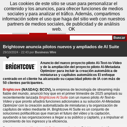
Jueves 06 de agosto - 20:18
Registrar
Conectar
Las cookies de este sitio se usan para personalizar el
contenido y los anuncios, para ofrecer funciones de medios
sociales y para analizar el tráfico. Además, compartimos
información sobre el uso que haga del sitio web con nuestros
partners de medios sociales, de publicidad y de análisis
web.
OK
Foros
Prensa
Videos
Tecnologias
>
Communicados de prensa
>
Redes
>
Brightcove anuncia pilotos nuevos y ampliados de AI Suite
Brightcove anuncia pilotos nuevos y ampliados de AI
Suite
29/10/2024 - 22:43 por
Business Wire
Anuncio del nuevo proyecto piloto AI-Text-to-Video
y de la ampliación del proyecto piloto AI-Metadata
Optimizer para incluir la creación automática de
miniaturas y capítulos automáticos El enfoque
centrado en el cliente ha alcanzado su capacidad piloto de IA con más de
50 clientes participantes.
Brightcove
(NASDAQ: BCOV),
la empresa de tecnología de streaming más
fiable del mundo, anunció hoy que en el primer trimestre de 2025 ampliará su
recientemente lanzada
Brightcove AI Suite
con un nuevo piloto
AI-Text-to-
Video
y que pronto añadirá funciones adicionales a su solución
AI-Metadata
Optimizer
con la creación automatizada de miniaturas y la organización de
capítulos de video mediante IA. Brightcove AI Suite es un conjunto de
soluciones polifacéticas que marcan el futuro del vídeo y la captación,
ayudando a las organizaciones a llegar a su público y captarlo, y a impulsar el
crecimiento de los ingresos y la eficiencia.