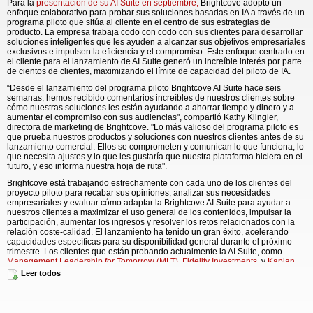
Para la
presentación de su AI Suite en septiembre,
Brightcove adoptó un
enfoque colaborativo para probar sus soluciones basadas en IA a través de un
programa piloto que sitúa al cliente en el centro de sus estrategias de
producto. La empresa trabaja codo con codo con sus clientes para desarrollar
soluciones inteligentes que les ayuden a alcanzar sus objetivos empresariales
exclusivos e impulsen la eficiencia y el compromiso. Este enfoque centrado en
el cliente para el lanzamiento de AI Suite generó un increíble interés por parte
de cientos de clientes, maximizando el límite de capacidad del piloto de IA.
“Desde el lanzamiento del programa piloto Brightcove AI Suite hace seis
semanas, hemos recibido comentarios increíbles de nuestros clientes sobre
cómo nuestras soluciones les están ayudando a ahorrar tiempo y dinero y a
aumentar el compromiso con sus audiencias", compartió Kathy Klingler,
directora de marketing de Brightcove. "Lo más valioso del programa piloto es
que prueba nuestros productos y soluciones con nuestros clientes antes de su
lanzamiento comercial. Ellos se comprometen y comunican lo que funciona, lo
que necesita ajustes y lo que les gustaría que nuestra plataforma hiciera en el
futuro, y eso informa nuestra hoja de ruta".
Brightcove está trabajando estrechamente con cada uno de los clientes del
proyecto piloto para recabar sus opiniones, analizar sus necesidades
empresariales y evaluar cómo adaptar la Brightcove AI Suite para ayudar a
nuestros clientes a maximizar el uso general de los contenidos, impulsar la
participación, aumentar los ingresos y resolver los retos relacionados con la
relación coste-calidad. El lanzamiento ha tenido un gran éxito, acelerando
capacidades específicas para su disponibilidad general durante el próximo
trimestre. Los clientes que están probando actualmente la AI Suite, como
Management Leadership for Tomorrow (MLT)
,
Fidelity Investments
, y
Kaplan
han compartido comentarios positivos y sugerencias sobre cómo prevén que
Leer todos
las soluciones podrían afectar a sus negocios y flujos de trabajo.
“En general, estamos entusiasmados con lo que esto puede hacer por nuestra
organización. El mayor valor añadido es la integración de estas funciones de