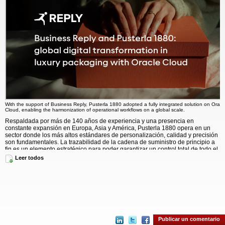
With the support of Business Reply, Pusterla 1880 adopted a fully integrated solution on Oracl
Cloud, enabling the harmonization of operational workflows on a global scale.
Respaldada por más de 140 años de experiencia y una presencia en
constante expansión en Europa, Asia y América, Pusterla 1880 opera en un
sector donde los más altos estándares de personalización, calidad y precisión
son fundamentales. La trazabilidad de la cadena de suministro de principio a
fin es un elemento estratégico para poder garantizar un control total de todo el
ciclo de producción, desde la gestión de materias primas hasta la entrega del
Leer todos
producto final. El crecimiento de la empresa y la diversificación del mercado
habían causado una fragmentación excesiva de los sistemas informáticos,
afectando negativamente a la visibilidad, la coordinación y la escalabilidad
operativa.
Con el apoyo de Business Reply, Pusterla 1880 optó por una
solución
totalmente integrada en Oracle Cloud
, lo cual permitió la armonización de los
flujos de trabajo operativos a escala global. El proyecto incluyó varios módulos
de la suite Oracle Cloud, entre ellos ERP Cloud (finanzas, compras, gestión de
Publicar un comentario
pedidos, planificación de la cadena de suministro y fabricación), Oracle WMS