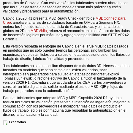
productos de Capvidia. Con esta versión, los fabricantes pueden ahora hacer
que los flujos de trabajo basados en modelos sean más prácticos y estén
validados y preparados para la automatización.
Capvidia 2026 R1 presenta MBDReady Check dentro de
MBDConnect para
Creo
, amplía el análisis de soldaduras basado en QIF para Siemens NX,
mejora los flujos de trabajo de la Lista de Características y el marcado con
globos en 2D en
MBDVidia
, refuerza el reconocimiento semántico de los datos
de inspección legibles por máquina y agrega compatibilidad con STEP AP242
Edition 3.
Esta versión respalda el enfoque de Capvidia en el True MBD: datos basados
en modelos que no solo pueden leerlos las personas, sino también las
máquinas, y que están listos para su uso en etapas posteriores en los flujos de
trabajo de diseño, fabricación, calidad y proveedores.
“Los fabricantes no solo necesitan disponer de más datos 3D. Necesitan datos
basados en modelos que sean completos, estén validados, sean
interoperables y preparados para su uso en etapas posteriores”, explicó
Tomasz Luniewski, director ejecutivo de Capvidia. “Con el lanzamiento de la
versión 2026 R1, Capvidia sigue ayudando a los OEM y a los proveedores a
construir un hilo digital más sólido mediante el uso de MBD, QIF y flujos de
trabajo preparados para la automatización”.
Para los fabricantes que adoptan MBD y MBE, Capvidia 2026 R1 ayuda a
reducir los ciclos de validación, preservar la intención de ingeniería, mejorar la
comunicación con los proveedores e incorporar más datos de producto en
flujos de trabajo legibles por máquina que respaldan la automatización en el
diseño, la fabricación y la calidad.
MBDReady Check para Creo
Leer todos
La característica más destacada de la versión 2026 R1 de Capvidia es