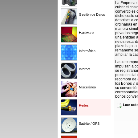
La Empresa de
cubrir el cos
convertibles
Gestión de Datos
dicho costo c
descritas a c
ordinarias en
manera simult
Hardware
privadas nego
una entidad 
netos restant
plazo bajo la 
remanente se 
Informática
ampliar la ca
Las recompras
impulsar la c
Internet
se registrarí
precio inicia
recompra de a
los Bonos y, 
Misceláneo
su conversión,
correspondien
bonos convert
precio de mer
capacidad de 
Leer tod
Redes
valor de la co
Los Bonos con
vencerán el 1
Satélite / GPS
recompren con
cuando se cu
específicos. 