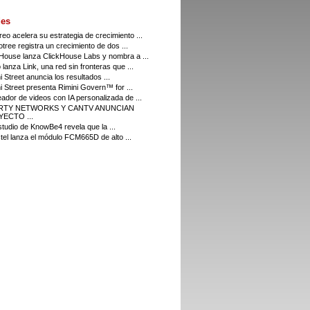
es
eo acelera su estrategia de crecimiento ...
tree registra un crecimiento de dos ...
House lanza ClickHouse Labs y nombra a ...
 lanza Link, una red sin fronteras que ...
i Street anuncia los resultados ...
i Street presenta Rimini Govern™ for ...
eador de videos con IA personalizada de ...
ERTY NETWORKS Y CANTV ANUNCIAN
ECTO ...
tudio de KnowBe4 revela que la ...
el lanza el módulo FCM665D de alto ...