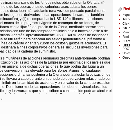
stinará una parte de los fondos netos obtenidos en la Oferta a: (i)
to neto de las operaciones de cobertura asociadas a los bonos
Red
 que se describen más adelante (una vez compensado parcialmente
on los ingresos derivados de las operaciones de warrants también
Exper
ontinuación), y (ii) recomprar hasta USD 140 millones de acciones
Tecno
 el marco de su programa vigente de recompra de acciones, de
Click
ánea con la fijación del precio de la Oferta, mediante operaciones
BitGo
ciadas con uno de los compradores iniciales o a través de este o de
Rimin
afiliada. Además, aproximadamente USD 1140 millones de los fondos
Rimin
es se utilizarán para cancelar los saldos pendientes del préstamo a
El cr
línea de crédito vigente y cubrir los costos y gastos relacionados. El
LIB
destinará a fines corporativos generales, incluidas inversiones para
PROY
pacidad de la cadena de suministro.
Un es
Quect
 simultáneas de acciones ordinarias descritas anteriormente podrían
otización de las acciones de la Empresa por encima de los niveles que
an en ausencia de dichas operaciones, lo que podría dar lugar a un
l de conversión más elevado para los Bonos. Asimismo, cualquier
cciones ordinarias posterior a la Oferta podría afectar la cotización de
si se llevara a cabo durante un período de observación relacionado con
 influir en la cantidad de acciones y en el valor de la contraprestación
te. Del mismo modo, las operaciones de cobertura vinculadas a los
ibles y los warrants que se describen a continuación podrían afectar el
cado de las acciones ordinarias de la Empresa o de los Bonos, la
los tenedores para convertirlos, así como la cantidad de acciones y el
os
ntraprestación que recibirían al hacerlo.
stituirán obligaciones sénior no garantizadas de la Empresa y
5 de septiembre de 2031, salvo que se conviertan, rescaten o
 anterioridad. Hasta el 15 de junio de 2031, solo podrán convertirse
mplan determinadas condiciones y durante ciertos períodos
A partir de esa fecha, podrán convertirse en cualquier momento hasta el