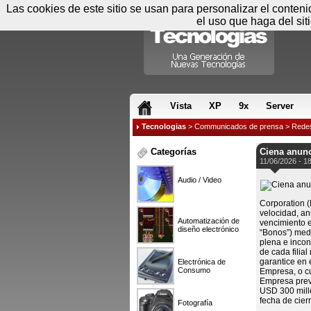
Las cookies de este sitio se usan para personalizar el conten
el uso que haga del sit
RSS & JS
Vista
XP
9x
Server
Tecnologias
>
Communicados de prensa
>
Rede
Categorías
Ciena anunc
11/06/2026 - 1
Audio / Video
Corporation (
velocidad, an
Automatización de
vencimiento e
diseño electrónico
“Bonos”) medi
plena e incon
de cada filia
garantice en 
Electrónica de
Consumo
Empresa, o cu
Empresa prevé
USD 300 millo
fecha de cierr
Fotografía