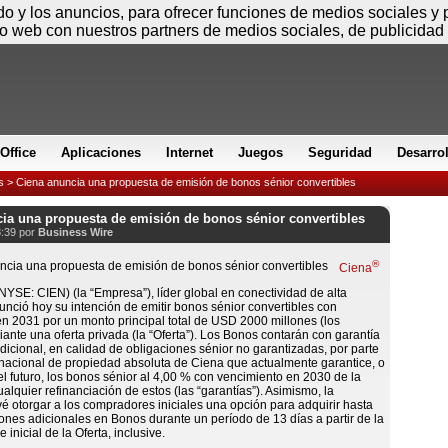
Jueves
ido y los anuncios, para ofrecer funciones de medios sociales y
io web con nuestros partners de medios sociales, de publicidad 
Office
Aplicaciones
Internet
Juegos
Seguridad
Desarro
s
> Ciena anuncia una propuesta de emisión de bonos sénior convertibles
ia una propuesta de emisión de bonos sénior convertibles
8:39 por
Business Wire
®
Ciena
NYSE: CIEN) (la “Empresa”), líder global en conectividad de alta
unció hoy su intención de emitir bonos sénior convertibles con
n 2031 por un monto principal total de USD 2000 millones (los
ante una oferta privada (la “Oferta”). Los Bonos contarán con garantía
dicional, en calidad de obligaciones sénior no garantizadas, por parte
l nacional de propiedad absoluta de Ciena que actualmente garantice, o
el futuro, los bonos sénior al 4,00 % con vencimiento en 2030 de la
alquier refinanciación de estos (las “garantías”). Asimismo, la
 otorgar a los compradores iniciales una opción para adquirir hasta
nes adicionales en Bonos durante un período de 13 días a partir de la
e inicial de la Oferta, inclusive.