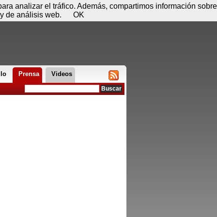
 06 de agosto - 15:18
Registrar
Conectar
 para analizar el tráfico. Además, compartimos información sobre
y de análisis web.
OK
llo
Prensa
Videos