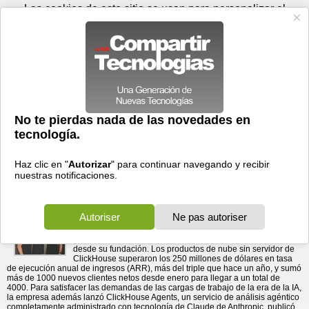
Domingo 09 de agosto - 15:37
Registrar
Conectar
Las cookies de este sitio se usan para personalizar el
contenido y los anuncios, para ofrecer funciones de medios
sociales y para analizar el tráfico. Además, compartimos
información sobre el uso que haga del sitio web con nuestros
partners de medios sociales, de publicidad y de análisis
web.
OK
Foros
Prensa
Videos
Tecnologias
>
Communicados de prensa
>
Redes
>
ClickHouse logra USD 250 millones en ARR y 4000 clientes, y
ClickHouse logra USD 250 millones en ARR y 4000
clientes, y lanza agentes con ...
lanza agentes con tecnología de Claude en Open House 2026
27/05/2026 - 20:11 por
Business Wire
La tasa de ejecución anual de ingresos aumentó en
más del triple de forma interanual; la nueva
evaluación comparativa CostBench muestra que
ClickHouse Cloud tiene una relación coste/rendimiento 23 veces mejor que
el almacén de datos en la nube más cercano.
ClickHouse inauguró hoy Open House 2026, su segunda
conferencia de usuarios anual, con una serie de anuncios
que marcan uno de los trimestres más activos de la empresa
desde su fundación. Los productos de nube sin servidor de
ClickHouse superaron los 250 millones de dólares en tasa
de ejecución anual de ingresos (ARR), más del triple que hace un año, y sumó
más de 1000 nuevos clientes netos desde enero para llegar a un total de
4000. Para satisfacer las demandas de las cargas de trabajo de la era de la IA,
la empresa además lanzó ClickHouse Agents, un servicio de análisis agéntico
completamente administrado con tecnología de Claude de Anthropic, publicó