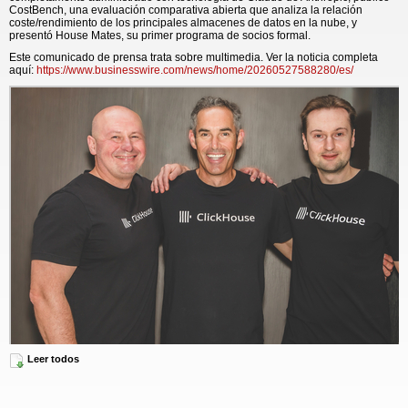
CostBench, una evaluación comparativa abierta que analiza la relación
coste/rendimiento de los principales almacenes de datos en la nube, y
presentó House Mates, su primer programa de socios formal.
Este comunicado de prensa trata sobre multimedia. Ver la noticia completa
aquí:
https://www.businesswire.com/news/home/20260527588280/es/
Leer todos
ClickHouse Co-Founders (left to right): Yury Izrailevsky, Aaron Katz, Alexey Milovidov
Crecimiento