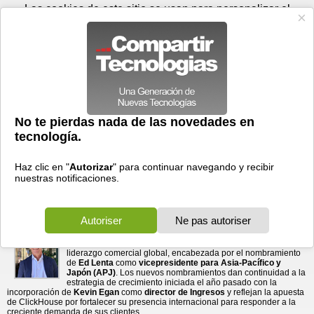
Jueves 06 de agosto - 16:23
Registrar
Conectar
Las cookies de este sitio se usan para personalizar el
contenido y los anuncios, para ofrecer funciones de medios
sociales y para analizar el tráfico. Además, compartimos
información sobre el uso que haga del sitio web con nuestros
partners de medios sociales, de publicidad y de análisis
web.
OK
Foros
Prensa
Videos
Tecnologias
>
Communicados de prensa
>
Software
ClickHouse refuerza su liderazgo global con un nuevo
> ClickHouse refuerza su liderazgo global con un
nuevo responsable para ...
responsable para Asia-Pacífico
10/06/2026 - 15:25 por
Business Wire
La empresa incorpora directivos con amplia
experiencia en mercados y áreas estratégicas
como Asia-Pacífico y Japón, sector público,
servicios financieros, arquitectura de soluciones y operaciones de
ingresos para impulsar su crecimiento internacional.
ClickHouse, líder en análisis en tiempo real, almacenamiento
de datos, observabilidad e IA/aprendizaje automático (IA/ML),
anunció hoy una ampliación significativa de su equipo de
liderazgo comercial global, encabezada por el nombramiento
de
Ed Lenta
como
vicepresidente para Asia-Pacífico y
Japón (APJ)
. Los nuevos nombramientos dan continuidad a la
estrategia de crecimiento iniciada el año pasado con la
incorporación de
Kevin Egan
como
director de Ingresos
y reflejan la apuesta
de ClickHouse por fortalecer su presencia internacional para responder a la
creciente demanda de sus clientes.