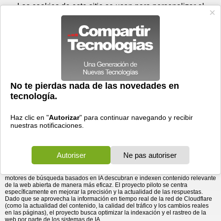
Jueves 06 de agosto - 23:42
Registrar
Conectar
Las cookies de este sitio se usan para personalizar el
contenido y los anuncios, para ofrecer funciones de medios
sociales y para analizar el tráfico. Además, compartimos
información sobre el uso que haga del sitio web con nuestros
partners de medios sociales, de publicidad y de análisis
web.
OK
Foros
Prensa
Videos
Tecnologias
>
Communicados de prensa
>
Redes
>
Cloudflare anuncia un proyecto piloto de investigación con
Cloudflare anuncia un proyecto piloto de investigación
con OpenAI
OpenAI
09/07/2026 - 00:31 por
Business Wire
El proyecto piloto de investigación combina las
señales de la red global de Cloudflare con las
capacidades de búsqueda de vanguardia de
OpenAI.
Cloudflare, Inc.
(NYSE: NET), la empresa líder en conectividad en la nube,
anunció hoy el lanzamiento, junto con OpenAI, de un proyecto piloto de
investigación sin precedentes para explorar cómo la información obtenida de
los sitios web participantes de la red global de Cloudflare permite que los
motores de búsqueda basados en IA descubran e indexen contenido relevante
de la web abierta de manera más eficaz. El proyecto piloto se centra
específicamente en mejorar la precisión y la actualidad de las respuestas.
Dado que se aprovecha la información en tiempo real de la red de Cloudflare
(como la actualidad del contenido, la calidad del tráfico y los cambios reales
en las páginas), el proyecto busca optimizar la indexación y el rastreo de la
web por parte de los sistemas de IA.