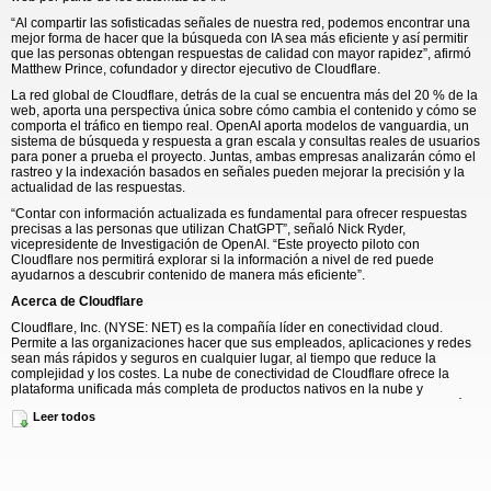
“Al compartir las sofisticadas señales de nuestra red, podemos encontrar una
mejor forma de hacer que la búsqueda con IA sea más eficiente y así permitir
que las personas obtengan respuestas de calidad con mayor rapidez”, afirmó
Matthew Prince, cofundador y director ejecutivo de Cloudflare.
La red global de Cloudflare, detrás de la cual se encuentra más del 20 % de la
web, aporta una perspectiva única sobre cómo cambia el contenido y cómo se
comporta el tráfico en tiempo real. OpenAI aporta modelos de vanguardia, un
sistema de búsqueda y respuesta a gran escala y consultas reales de usuarios
para poner a prueba el proyecto. Juntas, ambas empresas analizarán cómo el
rastreo y la indexación basados en señales pueden mejorar la precisión y la
actualidad de las respuestas.
“Contar con información actualizada es fundamental para ofrecer respuestas
precisas a las personas que utilizan ChatGPT”, señaló Nick Ryder,
vicepresidente de Investigación de OpenAI. “Este proyecto piloto con
Cloudflare nos permitirá explorar si la información a nivel de red puede
ayudarnos a descubrir contenido de manera más eficiente”.
Acerca de Cloudflare
Cloudflare, Inc. (NYSE: NET) es la compañía líder en conectividad cloud.
Permite a las organizaciones hacer que sus empleados, aplicaciones y redes
sean más rápidos y seguros en cualquier lugar, al tiempo que reduce la
complejidad y los costes. La nube de conectividad de Cloudflare ofrece la
plataforma unificada más completa de productos nativos en la nube y
herramientas para desarrolladores, proporcionando a cualquier organización
Leer todos
el control necesario para trabajar, desarrollar e impulsar su negocio.
Gracias a una de las redes más grandes e interconectadas del mundo,
Cloudflare bloquea cada día miles de millones de amenazas en línea por sus
clientes. Cuenta con la confianza de millones de organizaciones, desde las