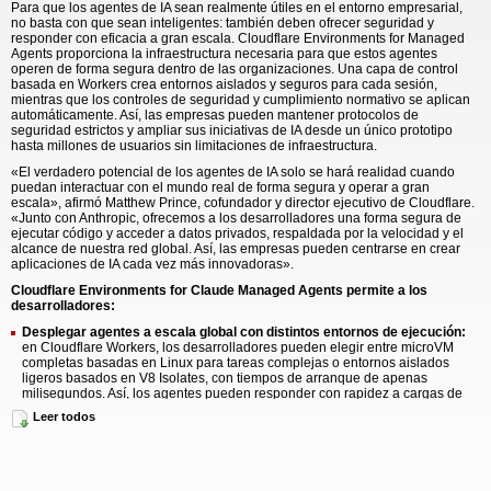
Para que los agentes de IA sean realmente útiles en el entorno empresarial,
no basta con que sean inteligentes: también deben ofrecer seguridad y
responder con eficacia a gran escala. Cloudflare Environments for Managed
Agents proporciona la infraestructura necesaria para que estos agentes
operen de forma segura dentro de las organizaciones. Una capa de control
basada en Workers crea entornos aislados y seguros para cada sesión,
mientras que los controles de seguridad y cumplimiento normativo se aplican
automáticamente. Así, las empresas pueden mantener protocolos de
seguridad estrictos y ampliar sus iniciativas de IA desde un único prototipo
hasta millones de usuarios sin limitaciones de infraestructura.
«El verdadero potencial de los agentes de IA solo se hará realidad cuando
puedan interactuar con el mundo real de forma segura y operar a gran
escala», afirmó Matthew Prince, cofundador y director ejecutivo de Cloudflare.
«Junto con Anthropic, ofrecemos a los desarrolladores una forma segura de
ejecutar código y acceder a datos privados, respaldada por la velocidad y el
alcance de nuestra red global. Así, las empresas pueden centrarse en crear
aplicaciones de IA cada vez más innovadoras».
Cloudflare Environments for Claude Managed Agents permite a los
desarrolladores:
Desplegar agentes a escala global con distintos entornos de ejecución:
en Cloudflare Workers, los desarrolladores pueden elegir entre microVM
completas basadas en Linux para tareas complejas o entornos aislados
ligeros basados en V8 Isolates, con tiempos de arranque de apenas
milisegundos. Así, los agentes pueden responder con rapidez a cargas de
trabajo de gran volumen y mantener bajos los costes de recursos, lo que
Leer todos
facilita la implantación de este tipo de soluciones de IA en grandes
plataformas de Internet dirigidas al consumidor.
Proteger datos sensibles con conectividad Zero Trust:
los agentes
incorporan controles avanzados de tráfico saliente y Cloudflare Mesh, lo que
les permite conectarse a servicios internos y privados mediante cifrado