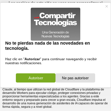
Sábado 08 de agosto - 06:12
Registrar
Conectar
Las cookies de este sitio se usan para personalizar el
contenido y los anuncios, para ofrecer funciones de medios
sociales y para analizar el tráfico. Además, compartimos
información sobre el uso que haga del sitio web con nuestros
partners de medios sociales, de publicidad y de análisis
web.
OK
Foros
Prensa
Videos
Tecnologias
>
Communicados de prensa
>
Software
Cloudflare impulsa Claude Managed Agents con entornos
> Cloudflare impulsa Claude Managed Agents con
entornos seguros y escalables
seguros y escalables
20/05/2026 - 18:48 por
Business Wire
La integración combina la inteligencia de Anthropic
con la red global de Cloudflare para proporcionar
una infraestructura segura y escalable para la IA
autónoma.
Cloudflare, Inc.
(NYSE: NET), la empresa líder en conectividad en la nube, ha
anunciado hoy una colaboración con Anthropic para lanzar Cloudflare
Environments for Claude Managed Agents. Esta integración permite a las
organizaciones ejecutar los ciclos principales de los agentes en la plataforma
Claude, al tiempo que utilizan la red global de Cloudflare y la plataforma de
desarrollo Workers para ejecutar código, proteger conexiones privadas y
proporcionar herramientas especializadas a los agentes. Gracias a este
entorno seguro y preparado para crecer a gran escala, Cloudflare impulsa el
desarrollo de una nueva generación de asistentes de IA capaces de operar de
forma rápida, segura y a nivel global.