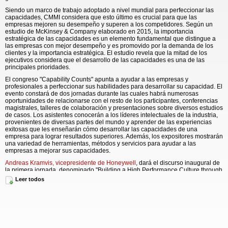
Siendo un marco de trabajo adoptado a nivel mundial para perfeccionar las
capacidades, CMMI considera que esto último es crucial para que las
empresas mejoren su desempeño y superen a los competidores. Según un
estudio de McKinsey & Company elaborado en 2015, la importancia
estratégica de las capacidades es un elemento fundamental que distingue a
las empresas con mejor desempeño y es promovido por la demanda de los
clientes y la importancia estratégica. El estudio revela que la mitad de los
ejecutivos considera que el desarrollo de las capacidades es una de las
principales prioridades.
El congreso "Capability Counts" apunta a ayudar a las empresas y
profesionales a perfeccionar sus habilidades para desarrollar su capacidad. El
evento constará de dos jornadas durante las cuales habrá numerosas
oportunidades de relacionarse con el resto de los participantes, conferencias
magistrales, talleres de colaboración y presentaciones sobre diversos estudios
de casos. Los asistentes conocerán a los líderes intelectuales de la industria,
provenientes de diversas partes del mundo y aprender de las experiencias
exitosas que les enseñarán cómo desarrollar las capacidades de una
empresa para lograr resultados superiores. Además, los expositores mostrarán
una variedad de herramientas, métodos y servicios para ayudar a las
empresas a mejorar sus capacidades.
Andreas Kramvis, vicepresidente de Honeywell
, dará el discurso inaugural de
la primera jornada, denominado "Building a High Performance Culture through
Software Capability". Kramvis expondrá el progreso de la iniciativa de software
Leer todos
de Honeywell gracias al perfeccionamiento de los procesos de desarrollo y al
impulso de la expansión.
Kirk Grothe, gerente general de Livanta
, se encargará
del discurso inaugural de la segunda jornada, que tratará sobre la función de
la madurez empresarial a la hora de generar innovaciones y ventajas
competitivas. Además,
Eric Rongley, gerente general de Bleum
, dará una
conferencia vespertina. Adquirió experiencia en la dirección estratégica con
miras a generar crecimiento y promover el desarrollo, construyendo centros de