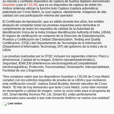
su robusto y confiable dispositivo de captura de huellas digitales denominado
Guardian
y por el
I SCAN
, que es un dispositivo de captura de doble iris.
Ambos sistemas utilizan la función Auto Capture (captura automática)
patentada por Cross Match, la cual captura, rápidamente, imágenes de alta
calidad con una participación mínima del operador.
El Certificado de Aprobación, que es válido durante tres años, fue emitido
después de completar todas las pruebas requeridas para demostrar el
cumplimiento de todos los requisitos de calidad de la Autoridad de
Identificación Única de la India (Unique Identificación Authority of India, UIDAI).
El órgano de certificación se compone de la Dirección de Estandarización,
Pruebas y Certificación de Calidad (Standarization, Testing and Quality
Certificacion, STQC) del Departamento de Tecnología de la Información
(Department of Information Technology, DIT) del gobierno de la India y de la
UIDAI.
Las pruebas realizadas por la STQC incluyen los siguientes criterios: Físico y
dimensional, Calidad de la imagen, Entorno (durabilidad/climático),
Seguridad, IEM/CEM (Interferencia electromagnética/Compatibilidad
electromagnética), Protección, Funcionalidad, Desempeño, Interoperabilidad,
Facilidad de uso y Ergonomía.
“Nos complace saber que los dispositivos Guardian e I SCAN de Cross Match
cumplen con los estrictos requisitos de prueba de la UIDAI y que recibieron
esta certificación crucial”, explica David Buckley, director ejecutivo de Cross
Match. “El hito de hoy demuestra que tanto Cross Match, como líder mundial
en desempeño y calidad de imagen, como su socio indio para el programa de
UID, Smart Identity Devices Pvt. Ltd. (Smart ID), están perfectamente
preparados para ayudar a que este proyecto histórico se vuelva una realidad”.
Leer todos
“El programa es, al mismo tiempo, ambicioso e increíblemente grande en
términos de escala e impacto potencial”, señala Buckley. “Está diseñado para
inscribir de manera biométrica a toda la población de la India de modo que