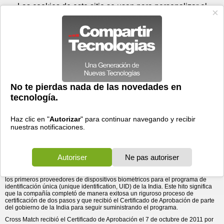
Viernes 07 de agosto - 11:33
Registrar
Conectar
Las cookies de este sitio se usan para personalizar el
contenido y los anuncios, para ofrecer funciones de medios
sociales y para analizar el tráfico. Además, compartimos
información sobre el uso que haga del sitio web con nuestros
partners de medios sociales, de publicidad y de análisis
web.
OK
Foros
Prensa
Videos
Tecnologias
>
Communicados de prensa
>
Cross Match recibe la certificación de parte de STQC para el
Hardware
> Cross Match recibe la certificación de
parte de STQC para el programa de UID ...
programa de UID de la India
12/10/2011 - 22:18 por
Business Wire
La certificación permitirá que la tecnología “saque de las sombras” a
millones de personas marginadas y sin identificación para que estas
reciban beneficios y servicios.
Cross Match Technologies, Inc., un proveedor de soluciones de identidad
biométrica líder en el mundo, anunció hoy que ha sido certificado como uno de
los primeros proveedores de dispositivos biométricos para el programa de
identificación única (unique identification, UID) de la India. Este hito significa
que la compañía completó de manera exitosa un riguroso proceso de
certificación de dos pasos y que recibió el Certificado de Aprobación de parte
del gobierno de la India para seguir suministrando el programa.
Cross Match recibió el Certificado de Aprobación el 7 de octubre de 2011 por