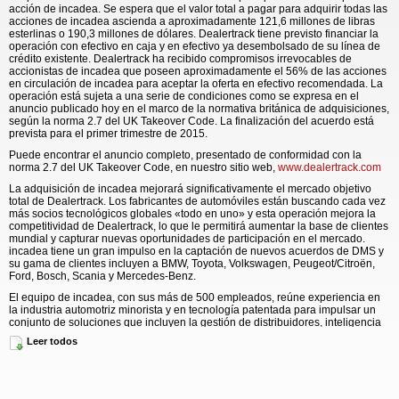
acción de incadea. Se espera que el valor total a pagar para adquirir todas las
acciones de incadea ascienda a aproximadamente 121,6 millones de libras
esterlinas o 190,3 millones de dólares. Dealertrack tiene previsto financiar la
operación con efectivo en caja y en efectivo ya desembolsado de su línea de
crédito existente. Dealertrack ha recibido compromisos irrevocables de
accionistas de incadea que poseen aproximadamente el 56% de las acciones
en circulación de incadea para aceptar la oferta en efectivo recomendada. La
operación está sujeta a una serie de condiciones como se expresa en el
anuncio publicado hoy en el marco de la normativa británica de adquisiciones,
según la norma 2.7 del UK Takeover Code. La finalización del acuerdo está
prevista para el primer trimestre de 2015.
Puede encontrar el anuncio completo, presentado de conformidad con la
norma 2.7 del UK Takeover Code, en nuestro sitio web,
www.dealertrack.com
La adquisición de incadea mejorará significativamente el mercado objetivo
total de Dealertrack. Los fabricantes de automóviles están buscando cada vez
más socios tecnológicos globales «todo en uno» y esta operación mejora la
competitividad de Dealertrack, lo que le permitirá aumentar la base de clientes
mundial y capturar nuevas oportunidades de participación en el mercado.
incadea tiene un gran impulso en la captación de nuevos acuerdos de DMS y
su gama de clientes incluyen a BMW, Toyota, Volkswagen, Peugeot/Citroën,
Ford, Bosch, Scania y Mercedes-Benz.
El equipo de incadea, con sus más de 500 empleados, reúne experiencia en
la industria automotriz minorista y en tecnología patentada para impulsar un
conjunto de soluciones que incluyen la gestión de distribuidores, inteligencia
empresarial y gestión de relaciones con el cliente y el vehículo. La suite de
Leer todos
productos de la empresa está basada en Microsoft, con el que tiene una
relación estratégica de larga data. La red de socios certificados mundialmente
de incadea presta servicio a una creciente comunidad de más de 75.000
usuarios finales en todo el mundo, con casi 3.500 concesionarios en más de
85 mercados geográficos.