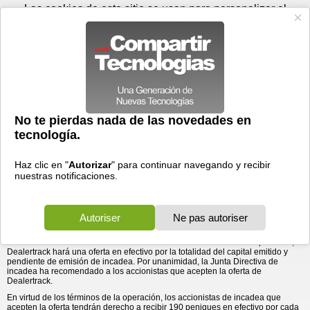
Domingo 09 de agosto - 17:59
Registrar
Conectar
Las cookies de este sitio se usan para personalizar el
contenido y los anuncios, para ofrecer funciones de medios
sociales y para analizar el tráfico. Además, compartimos
información sobre el uso que haga del sitio web con nuestros
partners de medios sociales, de publicidad y de análisis
web.
OK
Foros
Prensa
Videos
Tecnologias
>
Communicados de prensa
>
Dealertrack anuncia una oferta en efectivo para adquirir
Misceláneo
> Dealertrack anuncia una oferta en
efectivo para adquirir incadea plc, el ...
incadea plc, el proveedor internacional de software para
concesionarios de automóviles
18/12/2014 - 17:24 por
Business Wire
La adquisición impulsa el crecimiento de
Dealertrack en el mercado automotriz minorista
global.
Dealertrack Technologies (Nasdaq: TRAK) acaba de presentar una oferta en
efectivo para adquirir
incadea
plc (LSE AIM: INCA), un proveedor líder de
software de sistemas de gestión automotriz (DMS) y servicios para el mercado
automotriz minorista internacional. En virtud de los términos de la operación,
Dealertrack hará una oferta en efectivo por la totalidad del capital emitido y
pendiente de emisión de incadea. Por unanimidad, la Junta Directiva de
incadea ha recomendado a los accionistas que acepten la oferta de
Dealertrack.
En virtud de los términos de la operación, los accionistas de incadea que
acepten la oferta tendrán derecho a recibir 190 peniques en efectivo por cada