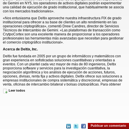
de Gemini en NY5, los operadores de activos digitales podrán experimentar
una calidad de ejecución de grado institucional, que habitualmente se asocia
con los mercados tradicionales».
«Nos entusiasma que Deltix aproveche nuestra infraestructura FIX de grado
institucional para ofrecer a su base de clientes un alto rendimiento en las
operaciones criptográficas», comentó Drew Candres, director de Servicios
Técnicos de Intercambio de Gemini. «Las plataformas de transacción como
CrytpoCortex son una excelente manera de proporcionar a los operadores
profesionales las herramientas más avanzadas que necesitan para gestionar
el comercio criptográfico institucional».
Acerca de Deltix, Inc.
Deltix fue fundada en 2005 por un grupo de informáticos y matemáticos con
gran experiencia en sofisticadas soluciones cuantitativas y orientadas a
eventos. Con un plantel cada vez mayor de más de 80 ingenieros, Deltix
proporciona software y servicios para la investigación cuantitativa, la
negociación algorítmica y los análisis de ejecución de acciones, futuros,
opciones, divisas, renta fija y activos digitales. Deltix ofrece sus soluciones a
empresas institucionales de compra sistemática y discrecional, empresas de
venta, oficinas de intercambio bilateral y bolsas criptográficas. Para obtener
más información, visite
www.deltixlab.com
.
Leer todos
Acerca de Gemini Trust Company, LLC
Gemini Trust Company, LLC (Gemini) es un intercambio y custodio de
criptomonedas que permite a los clientes comprar, vender y almacenar activos
digitales como bitcoin, bitcoin cash, ether, litecoin y zcash. Gemini es una
compañía fiduciaria de Nueva York que está sujeta a los requisitos de reserva
de capital, a los requisitos de ciberseguridad y a las normativas de
cumplimiento bancario establecidas por el Departamento de Servicios
Publicar un comentario
Financieros del Estado de Nueva York y la Ley Bancaria de Nueva York.