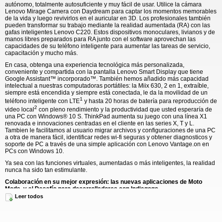
autónomo, totalmente autosuficiente y muy fácil de usar. Utilice la cámara
Lenovo Mirage Camera con Daydream para captar los momentos memorables
de la vida y luego revivirlos en el auricular en 3D. Los profesionales también
pueden transformar su trabajo mediante la realidad aumentada (RA) con las
gafas inteligentes Lenovo C220. Estos dispositivos monoculares, livianos y de
manos libres preparados para RA junto con el software aprovechan las
capacidades de su teléfono inteligente para aumentar las tareas de servicio,
capacitación y mucho más.
En casa, obtenga una experiencia tecnológica más personalizada,
conveniente y compartida con la pantalla Lenovo Smart Display que tiene
Google Assistant™ incorporado™. También hemos añadido más capacidad
intelectual a nuestras computadoras portátiles: la Miix 630, 2 en 1, extraíble,
siempre está encendida y siempre está conectada, le da la movilidad de un
1
teléfono inteligente con LTE
y hasta 20 horas de batería para reproducción de
2
video local
con pleno rendimiento y la productividad que usted esperaría de
una PC con Windows® 10 S. ThinkPad aumenta su juego con una línea X1
renovada e innovaciones centradas en el cliente en las series X, T y L.
Tambien le facilitamos al usuario migrar archivos y configuraciones de una PC
a otra de manera fácil, identificar redes wi-fi seguras y obtener diagnosticos y
soporte de PC a través de una simple aplicación con Lenovo Vantage.on en
PCs con Windows 10.
Ya sea con las funciones virtuales, aumentadas o más inteligentes, la realidad
nunca ha sido tan estimulante.
Colaboración en su mejor expresión: las nuevas aplicaciones de Moto
Mods, y el Desafío para desarrolladores con Indiegogo
Leer todos
Motorola da la bienvenida a dos nuevos Moto Mods diseñados por los
desarrolladores, que se unen al ecosistema Moto Mods.
El nuevo Moto Mod Vital presenta tecnología de sensor avanzada que le