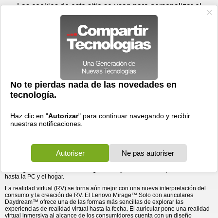
Viernes 07 de agosto - 08:16
Registrar
Conectar
Las cookies de este sitio se usan para personalizar el
contenido y los anuncios, para ofrecer funciones de medios
sociales y para analizar el tráfico. Además, compartimos
información sobre el uso que haga del sitio web con nuestros
partners de medios sociales, de publicidad y de análisis
web.
OK
Foros
Prensa
Videos
Tecnologias
>
Communicados de prensa
>
Desde el bolsillo hasta la PC y el hogar: la presentación de
Hardware
> Desde el bolsillo hasta la PC y el hogar: la
presentación de Lenovo de CES ...
Lenovo de CES 2018 mejora la realidad
09/01/2018 - 19:15 por
Business Wire
Los dispositivos reformulan el futuro con IA/RA/RV,
tecnologías inteligentes y poderosas alianzas.
Hoy, en
CES 2018
, Lenovo (SEHK: 0992) (Pink Sheets (hojas color rosa):
LNVGY) describió su visión de 2018 para las innovaciones tecnológicas. Esta
nueva gama de dispositivos inteligentes mejorará la realidad, desde el bolsillo
hasta la PC y el hogar.
La realidad virtual (RV) se torna aún mejor con una nueva interpretación del
consumo y la creación de RV. El Lenovo Mirage™ Solo con auriculares
Daydream™ ofrece una de las formas más sencillas de explorar las
experiencias de realidad virtual hasta la fecha. El auricular pone una realidad
virtual inmersiva al alcance de los consumidores cuenta con un diseño