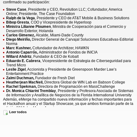
confirmado su participación:
Steve Case
, Presidente y CEO, Revolution LLC; Cofundador, America
Online; Presidente, The Case Foundation
Ralph de la Vega
, Presidente y CEO de AT&T Mobile & Business Solutions
Bibop Gresta
, COO y Vicepresidente de Hyperloop
Ministra Lilianne Ploumen
,
Ministra de Cooperación para el Comercio y
Desarrollo Exterior, Holanda
Carlos Gimenez,
Alcalde, Miami-Dade County
Diego Meiriño,
Director General de Carvajal Soluciones Educativas-Editorial
Norma
Marc Kushner,
Cofundador de Architizer, HAWKN
Antonio Caparrós,
Administrador de Fondos de INICIA
Willard Ahdritz
, Fundador & CEO de Kobalt
Eduardo E. Cabrera
, Vicepresidente de Estrategia de Ciberseguridad para
Trend Micro
Leslie Zigel
, Accionista y Presidente de Greenspoon Marder Law’s
Entertainment Practice
Zalmi Duchman,
Fundador de Fresh Diet
Heatherjean MacNeil,
Directora Global de WIN Lab en Babson College
Rachel Spekman,
Directora de Programación en MassChallenge
Dr. Monica Chiarini Tremblay
, Presidente y Profesora Asociada de Sistemas
de Información y Analítica de Negocios de la Florida International University
Además, eMerge ha compartido nueva información y fechas importantes para
el Hackathon anual y el Startup Showcase, ya que ambos formarán parte de la
edición 2016 de eMerge Americas.
Leer todos
El Hackathon de eMerge Americas, presentado en colaboración con la
empresa Ironhack es una impresionante e intensa competencia de
programación. Los participantes competirán el 16 y 17 de abril por premios y
dinero en efectivo.
El Startup Showcase reúne una gran cantidad de empresas de todo el mundo