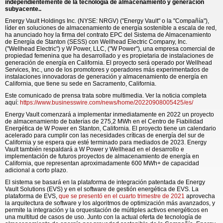
independientemente de la tecnología de almacenamiento y generación
subyacente..
Energy Vault Holdings Inc. (NYSE: NRGV) ("Energy Vault" o la "Compañía"),
líder en soluciones de almacenamiento de energía sostenible a escala de red,
ha anunciado hoy la firma del contrato EPC del Sistema de Almacenamiento
de Energía de Stanton (SESS) con Wellhead Electric Company, Inc.
("Wellhead Electric") y W Power, LLC, ("W Power"), una empresa comercial de
propiedad femenina que ha desarrollado y es propietaria de instalaciones de
generación de energía en California. El proyecto será operado por Wellhead
Services, Inc., uno de los promotores y operadores más experimentados de
instalaciones innovadoras de generación y almacenamiento de energía en
California, que tiene su sede en Sacramento, California.
Este comunicado de prensa trata sobre multimedia. Ver la noticia completa
aquí:
https://www.businesswire.com/news/home/20220908005425/es/
Energy Vault comenzará a implementar inmediatamente en 2022
un proyecto
de almacenamiento de baterías de 275,2 MWh en el Centro de Fiabilidad
Energética de W Power en Stanton, California. El proyecto tiene un calendario
acelerado para cumplir con las necesidades críticas de energía del sur de
California y se espera que esté terminado para mediados de 2023. Energy
Vault también respaldará a W Power y Wellhead en el desarrollo e
implementación de futuros proyectos de almacenamiento de energía en
California, que representan aproximadamente 600 MWh+ de capacidad
adicional a corto plazo.
El sistema se basará en la plataforma de integración patentada de Energy
Vault Solutions (EVS) y en el software de gestión energética de EVS. La
plataforma de EVS,
que se presentó en el cuarto trimestre de 2021
aprovecha
la arquitectura de software y los algoritmos de optimización más avanzados, y
permite la integración y la orquestación de múltiples activos energéticos en
una multitud de casos de uso. Junto con la actual oferta de tecnología de