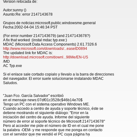
Version retocada de:
Autor:sunny ()
Asunto:Re: error 2147143678
Grupos de noticias:microsoft.public.windowsme.general
Fecha:2002-04-04 15:46:34 PST
(For error number 2147143679) (and 2147143678?)
A fix that worked :(instal mdac typ.exe:)
MDAC (Microsoft Data Access Components) 2.61.7326.6
http://www.microsoft.com/downloads/...easeID0894
The updated link for MDAC is:
http://download.microsoft.com/downl...98Me/EN-US
/MD
AC Typ.exe
Si el enlace sale cortado copialo y llevalo a la barra de direcciones
del navegador. El error suele solucionarse instalando MDAC
Saludos.
"Juan Fco. García Salvador" escribió
en el mensaje news:07df01c3528c$46b14e70$
Tengo un PC con el sistema operativo Windows ME.
Cuando accedo a centro de ayuda y soporte técnico, éste se
detiene mostrando el siguiente diálogo: "Error en la
iniciación del centro de ayuda. Informe del siguiente
número de error al soporte técnico de Microsoft 2147143678"
Pero al acceder me pide el número de ID en el cual me pone
la palabra -OEM- y me responde que me ponga en contacto
con el servidor que me vendió el PC cuya página ha