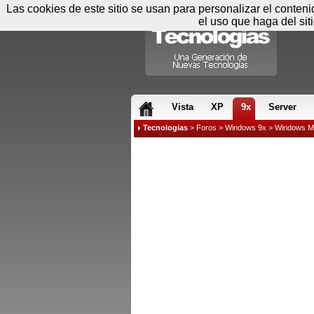
Las cookies de este sitio se usan para personalizar el conten
el uso que haga del sit
RSS & JS
Vista
XP
9x
Server
Tecnologias
>
Foros
>
Windows 9x
>
Windows M