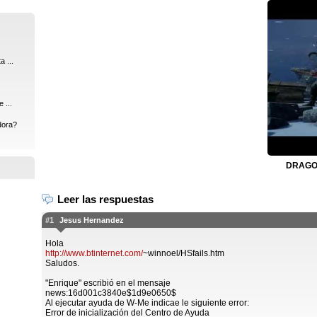
 ...
 ...
dora?
DRAGON
Leer las respuestas
#1
Jesus Hernandez
Hola
http://www.btinternet.com/
~winnoel/HSfails.htm
Saludos.
"Enrique" escribió en el mensaje
news:16d001c3840e$1d9e0650$
Al ejecutar ayuda de W-Me indicae le siguiente error:
Error de inicialización del Centro de Ayuda