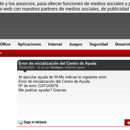
Jueves
ido y los anuncios, para ofrecer funciones de medios sociales y
io web con nuestros partners de medios sociales, de publicidad 
Office
Aplicaciones
Internet
Juegos
Seguridad
Desarro
e
Error de inicialización del Centro de Ayuda
26/09/2003 - 11:11 por
Enrique
|
Informe spam
Al ejecutar ayuda de W-Me indicae le siguiente error:
Error de inicialización del Centro de Ayuda
Nº de error 2147143679.
Me podrías ayudar? Gracias.
Siga el debate