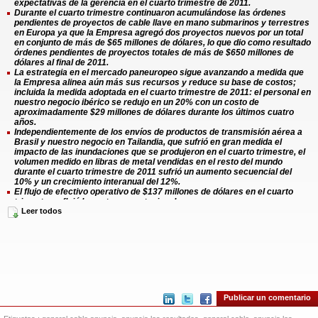
expectativas de la gerencia en el cuarto trimestre de 2011.
Durante el cuarto trimestre continuaron acumulándose las órdenes
pendientes de proyectos de cable llave en mano submarinos y terrestres
en Europa ya que la Empresa agregó dos proyectos nuevos por un total
en conjunto de más de $65 millones de dólares, lo que dio como resultado
órdenes pendientes de proyectos totales de más de $650 millones de
dólares al final de 2011.
La estrategia en el mercado paneuropeo sigue avanzando a medida que
la Empresa alinea aún más sus recursos y reduce su base de costos;
incluida la medida adoptada en el cuarto trimestre de 2011: el personal en
nuestro negocio ibérico se redujo en un 20% con un costo de
aproximadamente $29 millones de dólares durante los últimos cuatro
años.
Independientemente de los envíos de productos de transmisión aérea a
Brasil y nuestro negocio en Tailandia, que sufrió en gran medida el
impacto de las inundaciones que se produjeron en el cuarto trimestre, el
volumen medido en libras de metal vendidas en el resto del mundo
durante el cuarto trimestre de 2011 sufrió un aumento secuencial del
10% y un crecimiento interanual del 12%.
El flujo de efectivo operativo de $137 millones de dólares en el cuarto
trimestre reflejó los patrones estacionales.
La Empresa recompró $62,5 millones de dólares o alrededor del 5% de
Leer todos
sus acciones ordinarias durante el cuarto trimestre de acuerdo con lo
establecido en su Programa de Recompra de Acciones de $125 millones
de dólares.
Industry Week
incluyó a nuestros establecimientos ubicados en
Lawrenceburg, Kentucky, Lincoln y Rhode Island dentro de las 10
Mejores Plantas de América del Norte.
Resultados del cuarto trimestre (cifras en dólares estadounidenses)
Las ventas netas correspondientes al cuarto trimestre de 2011 representaron
Publicar un comentario
$1.369,1 millones, una suba de $100,6 millones o del 8% en relación con el