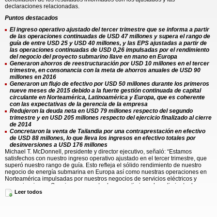
declaraciones relacionadas.
Puntos destacados
El ingreso operativo ajustado del tercer trimestre que se informa a partir
de las operaciones continuadas de USD 47 millones y supera el rango de
guía de entre USD 25 y USD 40 millones, y las EPS ajustadas a partir de
las operaciones continuadas de USD 0,26 impulsadas por el rendimiento
del negocio del proyecto submarino llave en mano en Europa
Generaron ahorros de reestructuración por USD 10 millones en el tercer
trimestre, en consonancia con la meta de ahorros anuales de USD 90
millones en 2016
Generaron un flujo de efectivo por USD 50 millones durante los primeros
nueve meses de 2015 debido a la fuerte gestión continuada de capital
circulante en Norteamérica, Latinoamérica y Europa, que es coherente
con las expectativas de la gerencia de la empresa
Redujeron la deuda neta en USD 79 millones respecto del segundo
trimestre y en USD 205 millones respecto del ejercicio finalizado al cierre
de 2014
Concretaron la venta de Tailandia por una contraprestación en efectivo
de USD 88 millones, lo que lleva los ingresos en efectivo totales por
desinversiones a USD 176 millones
Michael T. McDonnell, presidente y director ejecutivo, señaló: “Estamos
satisfechos con nuestro ingreso operativo ajustado en el tercer trimestre, que
superó nuestro rango de guía. Esto refleja el sólido rendimiento de nuestro
negocio de energía submarina en Europa así como nuestras operaciones en
Norteamérica impulsadas por nuestros negocios de servicios eléctricos y
comunicaciones. Seguimos concentrados en optimizar el rendimiento de
nuestros negocios en Norteamérica, Europa y Latinoamérica, al generar una
Leer todos
posición de costos líder y al continuar con la ejecución de nuestros programas
de reestructuración y desinversión a fin de crear una organización más
simplificada y ágil. Nuestro progreso nos alienta y vamos por el camino