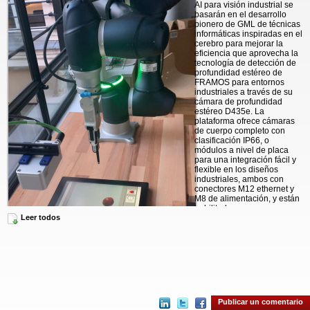
AI para visión industrial se
basarán en el desarrollo
pionero de GML de técnicas
informáticas inspiradas en el
cerebro para mejorar la
eficiencia que aprovecha la
tecnología de detección de
profundidad estéreo de
FRAMOS para entornos
industriales a través de su
cámara de profundidad
estéreo D435e. La
plataforma ofrece cámaras
de cuerpo completo con
clasificación IP66, o
módulos a nivel de placa
para una integración fácil y
flexible en los diseños
industriales, ambos con
conectores M12 ethernet y
M8 de alimentación, y están
habilitados con
Leer todos
procesamiento de IA de
latencia ultrabaja para
aplicaciones como la
orientación y el seguimiento
para robots y la navegación
de sistemas de transporte
autónomo (AGV), entre
algunas de las muchas
posibilidades.
Publicar un comentario