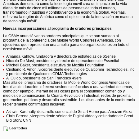
Americas demostrará como la tecnología móvil crea un impacto en la vida
diaria de más de cinco mil millones de personas de todo el mundo,
transformando industrias y contribuyendo a la economía global. Además,
reforzará la región de América como el epicentro de la innovación en materia
de tecnología móvil”.
Nuevas incorporaciones al programa de oradores principales
La GSMA anunció varios oradores principales que se han sumado al
programa de la conferencia del Mobile World Congress Americas, con
ejecutivos que representan una amplia gama de organizaciones en todo el
ecosistema móvil:
Amanda Kahlow, fundadora y directora de estrategias de 6Sense
Niccolo De Masi, presidente y director de operaciones de Essential
Mitchell Baker, presidenta ejecutiva de Mozilla Foundation
Cristiano R. Amon, vicepresidente ejecutivo de Qualcomm Technologies, Inc.
y presidente de Qualcomm CDMA Technologies
Al Guido, presidente de San Francisco 49ers
Más allá del programa de oradores, la Mobile World Congress Americas de
tres días de duración, ofrecerá sesiones enfocadas a una variedad de temas,
como por ejemplo, Internet de las cosas para el consumidor, contenido y
medios de comunicación, la Cuarta Revolución Industrial, redes de próxima
generación, políticas y desarrollo sostenible. Los disertantes de la conferencia
recientemente confirmados incluyen:
Ashwin Karuhatty, desarrollo comercial de Smart Home para Amazon Alexa
Chris Berend, vicepresidente sénior de Digital Video y cofundador de Great
Big Story, CNN
Erik Ekudden, director técnico de Ericsson
Leer todos
Eric King, director de tecnología de Sacramento Kings
Vish Shastry, vicepresidente de Comercialización y entrega de soluciones
para comerciantes, Productos digitales de Visa